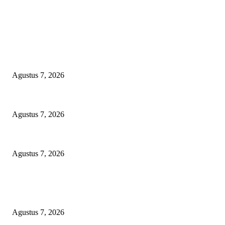
EDITOR PICKS
APBD BOHONGAN, HUKUM DIKANGSANGI: TANDATANGAN NPHD
DAN OVER-BUDGET BODEK!
Agustus 7, 2026
KUNJUNGAN TIM MONITORING BIDAN KAWASAN PERMUKIMAN 
Agustus 7, 2026
LSM-KCBI Desak Kejari OKU Timur Hukum Berlaku, Vonis Gusmadi Wiran
Agustus 7, 2026
POPULAR POSTS
APBD BOHONGAN, HUKUM DIKANGSANGI: TANDATANGAN NPHD
DAN OVER-BUDGET BODEK!
Agustus 7, 2026