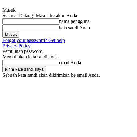
Masuk
Selamat Datang! Masuk ke akun Anda
nama pengguna
kata sandi Anda
Forgot your password? Get help
Privacy Policy
Pemulihan password
Memulihkan kata sandi anda
email Anda
Sebuah kata sandi akan dikirimkan ke email Anda.
Jumat, Agustus 7, 2026
Masuk / Bergabung
Home
Nasional
Pem