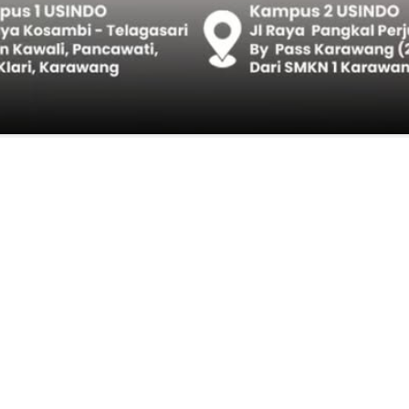
idivis Diamankan
GAM SMAN 1 BABELAN: PUNGLI TERSELUBUNG RP1,95 JUTA, WAJI
BANGGAI LAUT PERIKSA DIRINYA DALAM DUGAAN PENGALIHAN 