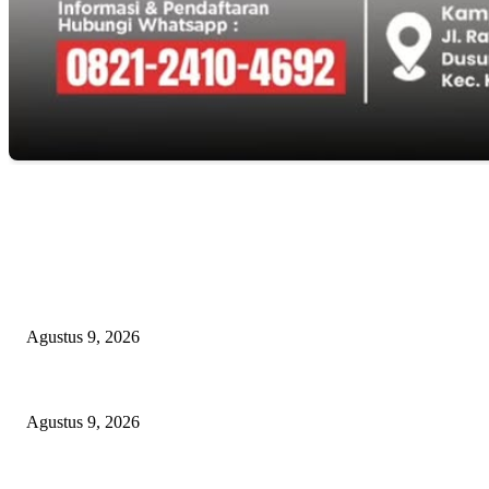
EDITOR PICKS
Polsek Sungai Rotan Ungkap Kasus Pencurian Sepeda Motor, Seorang Res
Agustus 9, 2026
TOPENG “UMKM BERSAMA BAHAGIA 02” DI BALIK BISNIS SERA
Agustus 9, 2026
PJ KADES LIPULALONGO MINTA INSPEKTORAT DAN KEJARI 