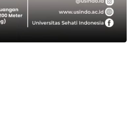
B CASH!
ANGGARAN UNTUK PELAKSANAAN PAW