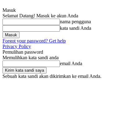
Masuk
Selamat Datang! Masuk ke akun Anda
nama pengguna
kata sandi Anda
Forgot your password? Get help
Privacy Policy
Pemulihan password
Memulihkan kata sandi anda
email Anda
Sebuah kata sandi akan dikirimkan ke email Anda.
Minggu, Agustus 9, 2026
Masuk / Bergabung
Home
Nasional
Pe