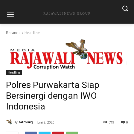
RAJAWALINEWS GROUP
Beranda
Headline
Headline
Polres Purwakarta Siap
Bersinergi dengan IWO
Indonesia
By
adminrj
Juni 8, 2020
719
0