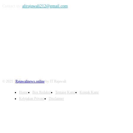
Contact us:
alirajawali212@gmail.com
FOLLOW US
© 2021 |
Rajawalinews.online
by IT Rajawali
Home
Box Redaksi
Tentang Kami
Kontak Kami
Kebijakan Privasi
Disclaimer