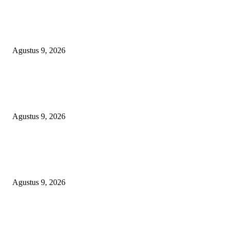
Polsek Sungai Rotan Ungkap Kasus Pencurian Sepeda Motor, Seorang Resi
Diamankan
Agustus 9, 2026
TOPENG “UMKM BERSAMA BAHAGIA 02” DI BALIK BISNIS
SERAGAM SMAN 1 BABELAN: PUNGLI TERSELUBUNG RP1,95 JU
WAJIB CASH!
Agustus 9, 2026
PJ KADES LIPULALONGO MINTA INSPEKTORAT DAN KEJARI
BANGGAI LAUT PERIKSA DIRINYA DALAM DUGAAN PENGALI
ANGGARAN UNTUK PELAKSANAAN PAW
Agustus 9, 2026
POPULAR POSTS
Polsek Sungai Rotan Ungkap Kasus Pencurian Sepeda Motor, Seorang Resi