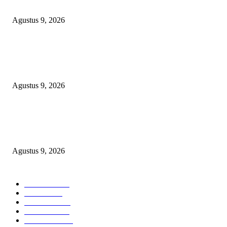
Diamankan
Agustus 9, 2026
TOPENG “UMKM BERSAMA BAHAGIA 02” DI BALIK BISNIS
SERAGAM SMAN 1 BABELAN: PUNGLI TERSELUBUNG RP1,95 JU
WAJIB CASH!
Agustus 9, 2026
PJ KADES LIPULALONGO MINTA INSPEKTORAT DAN KEJARI
BANGGAI LAUT PERIKSA DIRINYA DALAM DUGAAN PENGALI
ANGGARAN UNTUK PELAKSANAAN PAW
Agustus 9, 2026
POPULAR CATEGORY
Headline
2840
Bekasi
1723
Sumatera
1507
Peristiwa
1183
Purwakarta
842