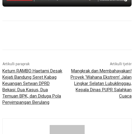
Artikulli paraprak
Artikulli tjetër
Ketum RAMBO Haetami Desak
Mangkrak dan Membahayakan!
Kejati Bandung Seret Kabag
Proyek ‘Wahana Ekstrem’ Jalan
Keuangan Setwan DPRD
Lingkar Selatan Lubuklinggau,
Bekasi: Dua Kasus, Dua
Kepala Dinas PUPR Salahkan
Temuan BPK, dan Diduga Pola
Cuaca
Penyimpangan Berulang