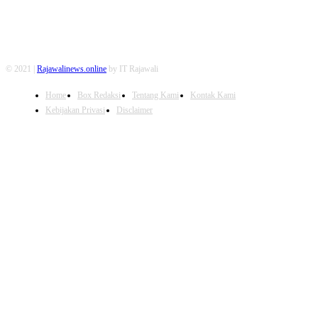
© 2021 |
Rajawalinews.online
by IT Rajawali
Home
Box Redaksi
Tentang Kami
Kontak Kami
Kebijakan Privasi
Disclaimer