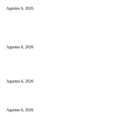
Agustus 6, 2026
KECAMAN KERAS ALIANSI PERS NASIONAL: DESAK APH TAN
PELAKU TEROR TERHADAP JURNALIS DAN USUT TUNTAS GUR
PUNGLI BERJAMAAH SERTA DUGAAN KETERLIBATAN KEPALA
DINAS PENDIDIKAN
Agustus 6, 2026
POPULAR POSTS
Janggal Kematian Winda Lorenza: Diklaim Bunuh Diri, Ditemukan Bekas
Cekikan — Praktisi Hukum Mendesak Kapolda Sumut Turun Tangan
Agustus 6, 2026
DIDUGA 4 UNIT HAND TRAKTOR MESIN BANTUAN DIJUAL ANT
KADES TANJUNG KURUNG KIMSEL LAHAT
Agustus 6, 2026