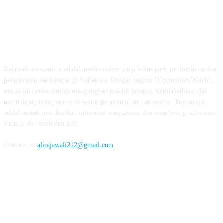
ABOUT US
Rajawalinews.online adalah media online yang fokus pada pemberitaan dan
pengawasan isu korupsi di Indonesia. Dengan tagline "Corruption Watch",
media ini berkomitmen mengungkap praktik korupsi, ketidakadilan, dan
mendukung transparansi di sektor pemerintahan dan swasta. Tujuannya
adalah untuk memberikan informasi yang akurat dan mendorong reformasi
yang lebih bersih dan adil.
Contact us:
alirajawali212@gmail.com
FOLLOW US