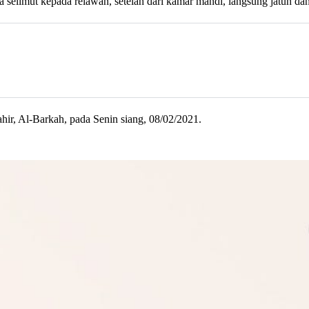
selimut kepada relawan, setelah dari kamar mandi, langsung jatuh da
r, Al-Barkah, pada Senin siang, 08/02/2021.