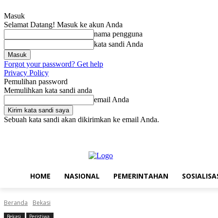
Masuk
Selamat Datang! Masuk ke akun Anda
nama pengguna
kata sandi Anda
Forgot your password? Get help
Privacy Policy
Pemulihan password
Memulihkan kata sandi anda
email Anda
Sebuah kata sandi akan dikirimkan ke email Anda.
Sabtu, Agustus 8, 2026
Masuk / Bergabung
Home
Nasional
Pe
HOME
NASIONAL
PEMERINTAHAN
SOSIALISA
Beranda
Bekasi
Bekasi
Peristiwa