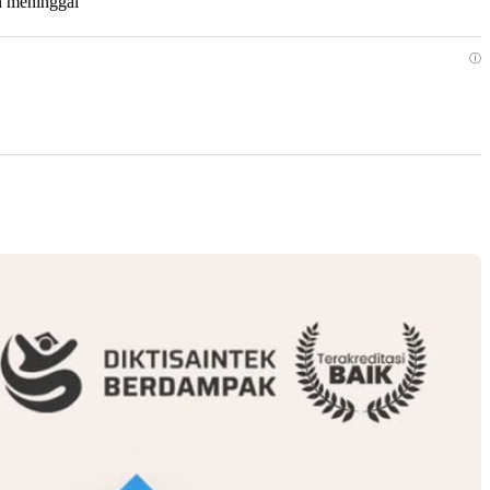
n meninggal “
ⓘ