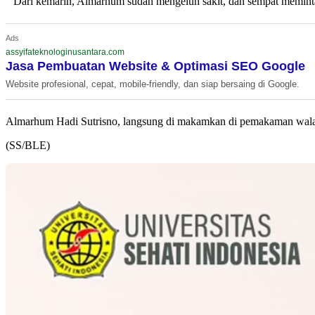
” Dari kemarin, Almarhum sudah mengeluh sakit, dan sempat meminta 
Ads
assyifateknologinusantara.com
Jasa Pembuatan Website & Optimasi SEO Google
Website profesional, cepat, mobile-friendly, dan siap bersaing di Google.
Almarhum Hadi Sutrisno, langsung di makamkan di pemakaman walahi
(SS/BLE)