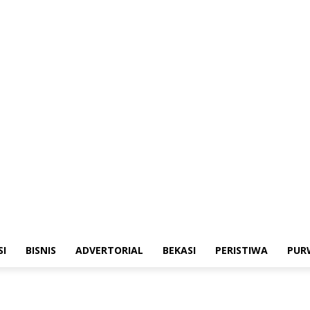
merintahan
Sosialisasi
Bisnis
Advertorial
Bekasi
Peristiwa
Purwakarta
SI
BISNIS
ADVERTORIAL
BEKASI
PERISTIWA
PUR