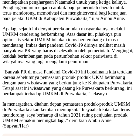
mendapatkan penghargaan Natamukti untuk yang ketiga kalinya.
Penghargaan ini menjadi cambuk bagi pemerintah daerah untuk
terus mendorong, memotivasi dan mengintervensi bagi kemajuan
para pelaku UKM di Kabupaten Purwakarta,” ujar Ambu Anne.
Apalagi sejauh ini denyut perekonomian masyarakatnya melalui
UMKM cenderung berkembang. Atas dasar itu, pihaknya pun
optimistis sektor UMKM ini akan terus berkembang di masa
mendatang. Imbas dari pandemi Covid-19 dirinya melihat masih
banyaknya PR yang harus diselesaikan oleh pemerintah. Mengingat,
ketidak berimbangan pada pertumbuhan sektor pariwisata di
wilayahnya yang juga mengalami penurunan.
“Banyak PR di masa Pandemi Covid-19 ini bagaimana kita tertekan,
karena sebelumnya pemasaran produk-produk UKM berimbang
dengan para wisatawan yang berkunjung ke Kabupaten Purwakarta.
Tetapi saat ini wisatawan yang datang ke Purwakarta berkurang, ini
berdampak terhadap UMKM di Purwakarta,” Jelasnya.
Ia menargetkan, ditahun depan pemasaran produk-produk UMKM
di Purwakarta akan kembali meningkat. “Insyaallah kita akan terus
mendorong, saya berharap di tahun 2021 rating penjualan produk
UMKM semakin meningkat lagi,” demikian Ambu Anne.
(Supyan/Har)