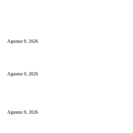
EDITOR PICKS
OPERASI GABUNGAN GAGALKAN PENYELUNDUPAN 1,3 TON
KETAMINE DI PERAIRAN NATUNA
Agustus 9, 2026
Polsek Sungai Rotan Ungkap Kasus Pencurian Sepeda Motor, Seorang Resi
Diamankan
Agustus 9, 2026
TOPENG “UMKM BERSAMA BAHAGIA 02” DI BALIK BISNIS
SERAGAM SMAN 1 BABELAN: PUNGLI TERSELUBUNG RP1,95 JU
WAJIB CASH!
Agustus 9, 2026
POPULAR POSTS