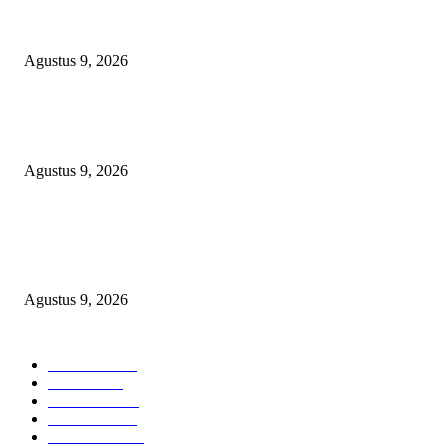
OPERASI GABUNGAN GAGALKAN PENYELUNDUPAN 1,3 TON
KETAMINE DI PERAIRAN NATUNA
Agustus 9, 2026
Polsek Sungai Rotan Ungkap Kasus Pencurian Sepeda Motor, Seorang Resi
Diamankan
Agustus 9, 2026
TOPENG “UMKM BERSAMA BAHAGIA 02” DI BALIK BISNIS
SERAGAM SMAN 1 BABELAN: PUNGLI TERSELUBUNG RP1,95 JU
WAJIB CASH!
Agustus 9, 2026
POPULAR CATEGORY
Headline
2840
Bekasi
1723
Sumatera
1507
Peristiwa
1183
Purwakarta
842