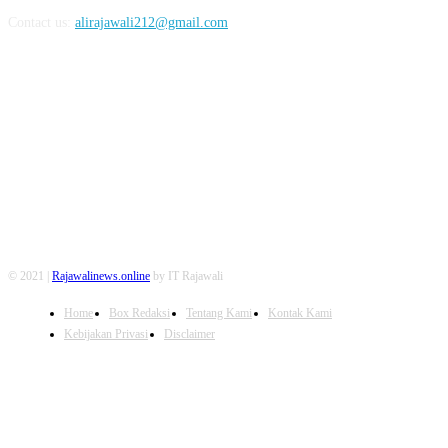
Contact us:
alirajawali212@gmail.com
FOLLOW US
© 2021 |
Rajawalinews.online
by IT Rajawali
Home
Box Redaksi
Tentang Kami
Kontak Kami
Kebijakan Privasi
Disclaimer