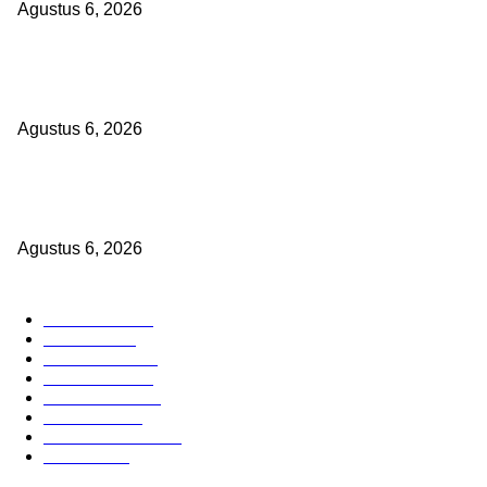
Agustus 6, 2026
KUNJUNGAN TIM MONITORING BIDAN KAWASAN PERMUKIMAN 
TIGA DESA BANGGAI LAUT
Agustus 6, 2026
Janggal Kematian Winda Lorenza: Diklaim Bunuh Diri, Ditemukan B
Cekikan — Praktisi Hukum Mendesak Kapolda Sumut Turun Tangan
Agustus 6, 2026
POPULAR CATEGORY
Headline
2835
Bekasi
1718
Sumatera
1507
Peristiwa
1183
Purwakarta
842
Nasional
586
Pemerintahan
537
Jakarta
475