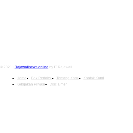
FOLLOW US
© 2021 |
Rajawalinews.online
by IT Rajawali
Home
Box Redaksi
Tentang Kami
Kontak Kami
Kebijakan Privasi
Disclaimer