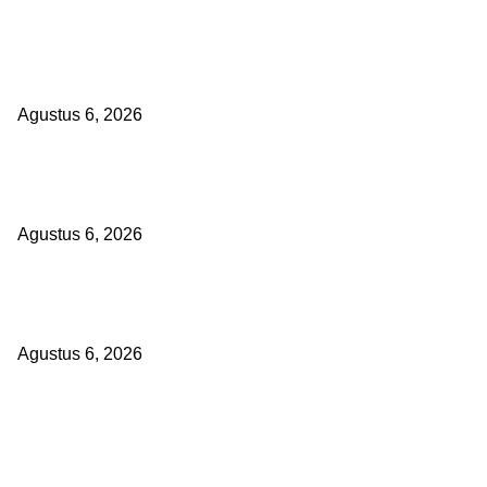
Kemenkes Bangun Laboratorium Regional di Palembang, Perkuat D
Dini dan Pencegahan Penyakit
Agustus 6, 2026
KUNJUNGAN TIM MONITORING BIDAN KAWASAN PERMUKIMAN 
TIGA DESA BANGGAI LAUT
Agustus 6, 2026
Janggal Kematian Winda Lorenza: Diklaim Bunuh Diri, Ditemukan B
Cekikan — Praktisi Hukum Mendesak Kapolda Sumut Turun Tangan
Agustus 6, 2026
POPULAR POSTS
Kemenkes Bangun Laboratorium Regional di Palembang, Perkuat D
Dini dan Pencegahan Penyakit