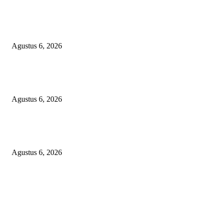
TOPENG BUALAN ‘SALAH KETIK’ RP95,4 MILIAR: CARA HALUS 
SKPD KABUPATEN BOGOR SEMBUNYIKAN BIAYA PESTA MEETI
DI HOTEL MEWAH
Agustus 6, 2026
Bawa-bawa Nama Kapolres Buat Sogok Pers, LSM KCBI Desak Polisi Ta
Oknum (I) Otak Bisnis Batu Bara Ilegal!
Agustus 6, 2026
TANGKAP GEROMBOLAN KEPALA DINAS PENDIDIKAN PUNGLI
BERJEMAAH WILAYAH BENGKULU
Agustus 6, 2026
POPULAR POSTS
TOPENG BUALAN ‘SALAH KETIK’ RP95,4 MILIAR: CARA HALUS 
SKPD KABUPATEN BOGOR SEMBUNYIKAN BIAYA PESTA MEETI
DI HOTEL MEWAH