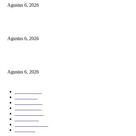
Agustus 6, 2026
Bawa-bawa Nama Kapolres Buat Sogok Pers, LSM KCBI Desak Polisi Ta
Oknum (I) Otak Bisnis Batu Bara Ilegal!
Agustus 6, 2026
TANGKAP GEROMBOLAN KEPALA DINAS PENDIDIKAN PUNGLI
BERJEMAAH WILAYAH BENGKULU
Agustus 6, 2026
POPULAR CATEGORY
Headline
2835
Bekasi
1718
Sumatera
1507
Peristiwa
1183
Purwakarta
842
Nasional
586
Pemerintahan
537
Jakarta
475