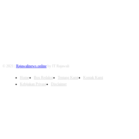
FOLLOW US
© 2021 |
Rajawalinews.online
by IT Rajawali
Home
Box Redaksi
Tentang Kami
Kontak Kami
Kebijakan Privasi
Disclaimer