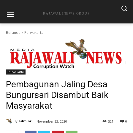
RAJAWALINEWS GROUP
Beranda
Purwakarta
Purwakarta
Pembagunan Jaling Desa
Bungursari Disambut Baik
Masyarakat
By
adminrj
November 23, 2020
521
0