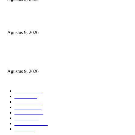
Polsek Sungai Rotan Ungkap Kasus Pencurian Sepeda Motor, Seorang Resi
Diamankan
Agustus 9, 2026
TOPENG “UMKM BERSAMA BAHAGIA 02” DI BALIK BISNIS
SERAGAM SMAN 1 BABELAN: PUNGLI TERSELUBUNG RP1,95 JU
WAJIB CASH!
Agustus 9, 2026
POPULAR CATEGORY
Headline
2840
Bekasi
1723
Sumatera
1507
Peristiwa
1183
Purwakarta
842
Nasional
586
Pemerintahan
537
Jakarta
476