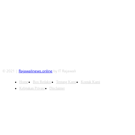
FOLLOW US
© 2021 |
Rajawalinews.online
by IT Rajawali
Home
Box Redaksi
Tentang Kami
Kontak Kami
Kebijakan Privasi
Disclaimer