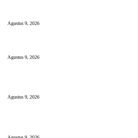
OPERASI GABUNGAN GAGALKAN PENYELUNDUPAN 1,3 TON
KETAMINE DI PERAIRAN NATUNA
Agustus 9, 2026
Polsek Sungai Rotan Ungkap Kasus Pencurian Sepeda Motor, Seorang Resi
Diamankan
Agustus 9, 2026
TOPENG “UMKM BERSAMA BAHAGIA 02” DI BALIK BISNIS
SERAGAM SMAN 1 BABELAN: PUNGLI TERSELUBUNG RP1,95 JU
WAJIB CASH!
Agustus 9, 2026
POPULAR POSTS
OPERASI GABUNGAN GAGALKAN PENYELUNDUPAN 1,3 TON
KETAMINE DI PERAIRAN NATUNA
Agustus 9, 2026