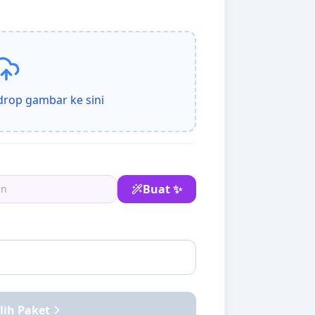
 drop gambar ke sini
Buat ✨
lih Paket