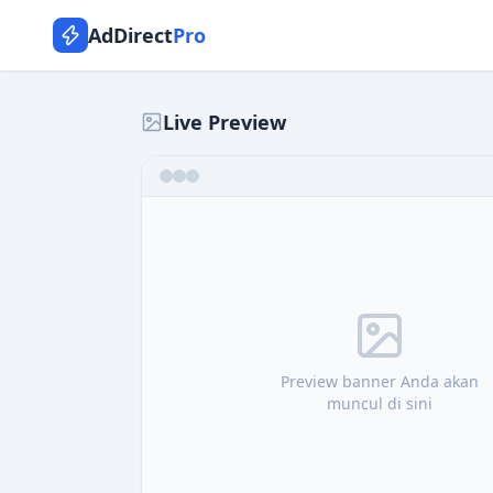
AdDirect
Pro
Live Preview
Preview banner Anda akan
muncul di sini