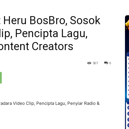
t Heru BosBro, Sosok
ip, Pencipta Lagu,
ontent Creators
507
0
dara Video Clip, Pencipta Lagu, Penyiar Radio &