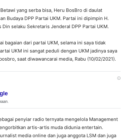
Betawi yang serba bisa, Heru BosBro di daulat
n Budaya DPP Partai UKM. Partai ini dipimpin H.
 Din selaku Sekretaris Jenderal DPP Partai UKM.
i bagaian dari partai UKM, selama ini saya tidak
 partai UKM ini sangat peduli dengan UKM jadinya saya
ubosbro, saat diwawancarai media, Rabu (10/02/2021).
ⓘ
gle
haan.
sebagai penyiar radio ternyata mengelola Management
ngorbitkan artis-artis muda didunia entertain.
Jurnalist media online dan juga anggota LSM dan juga