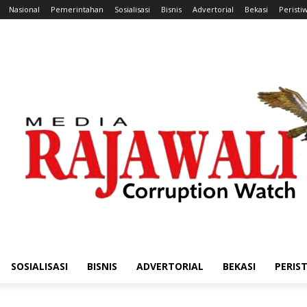
Nasional
Pemerintahan
Sosialisasi
Bisnis
Advertorial
Bekasi
Peristi
SOSIALISASI
BISNIS
ADVERTORIAL
BEKASI
PERIS