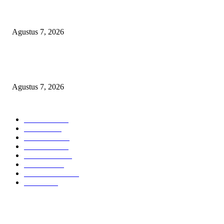
PERUMDA TSB DINYATAKAN CACAT TOTAL, PENGACARA SENI
KULITI OPINI KUASA HUKUM BUPATI
Agustus 7, 2026
Sepuluh Tahun Beroperasi, Limbah Cemari Lahan Warga, Diduga DLH
Sumenep Masuk Angin
Agustus 7, 2026
POPULAR CATEGORY
Headline
2835
Bekasi
1720
Sumatera
1507
Peristiwa
1183
Purwakarta
842
Nasional
586
Pemerintahan
537
Jakarta
475