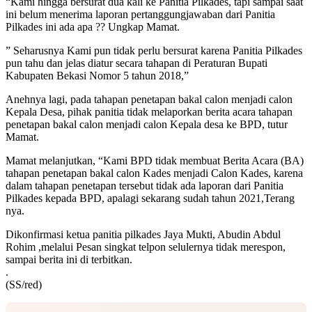
“Kami hingga bersurat dua kali ke Panitia Pilkades, tapi sampai saat
ini belum menerima laporan pertanggungjawaban dari Panitia
Pilkades ini ada apa ?? Ungkap Mamat.
” Seharusnya Kami pun tidak perlu bersurat karena Panitia Pilkades
pun tahu dan jelas diatur secara tahapan di Peraturan Bupati
Kabupaten Bekasi Nomor 5 tahun 2018,”
Anehnya lagi, pada tahapan penetapan bakal calon menjadi calon
Kepala Desa, pihak panitia tidak melaporkan berita acara tahapan
penetapan bakal calon menjadi calon Kepala desa ke BPD, tutur
Mamat.
Mamat melanjutkan, “Kami BPD tidak membuat Berita Acara (BA)
tahapan penetapan bakal calon Kades menjadi Calon Kades, karena
dalam tahapan penetapan tersebut tidak ada laporan dari Panitia
Pilkades kepada BPD, apalagi sekarang sudah tahun 2021,Terang
nya.
Dikonfirmasi ketua panitia pilkades Jaya Mukti, Abudin Abdul
Rohim ,melalui Pesan singkat telpon selulernya tidak merespon,
sampai berita ini di terbitkan.
.
(SS/red)