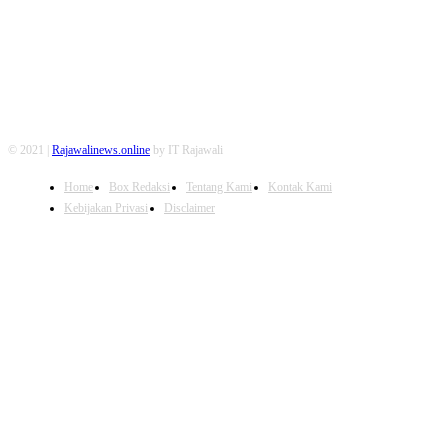
© 2021 |
Rajawalinews.online
by IT Rajawali
Home
Box Redaksi
Tentang Kami
Kontak Kami
Kebijakan Privasi
Disclaimer