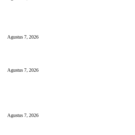
KELALAIAN HUKUM PEMKAB SAROLANGUN: SK DIREKTUR
PERUMDA TSB DINYATAKAN CACAT TOTAL, PENGACARA SENI
KULITI OPINI KUASA HUKUM BUPATI
Agustus 7, 2026
Sepuluh Tahun Beroperasi, Limbah Cemari Lahan Warga, Diduga DLH
Sumenep Masuk Angin
Agustus 7, 2026
POPULAR POSTS
Kaperwil Sumsel Media Rajawalinews Angkat Bicara Dugaan Penggelapa
Desa Rp84 Juta, Kades Argomulyo Belitang Jaya Hilang 3 Bulan Bawa
Anggaran Pembangunan
Agustus 7, 2026
KELALAIAN HUKUM PEMKAB SAROLANGUN: SK DIREKTUR