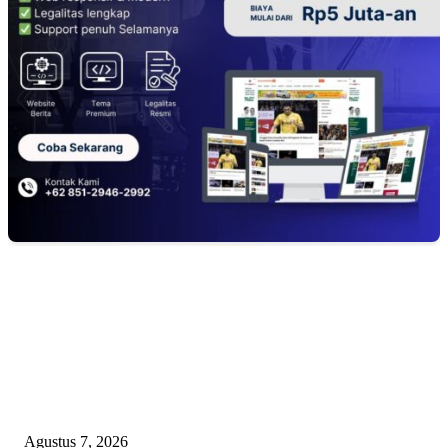
EDITOR PICKS
Kaperwil Sumsel Media Rajawalinews Angkat Bicara Dugaan Penggelapa
Desa Rp84 Juta, Kades Argomulyo Belitang Jaya Hilang 3 Bulan Bawa
Anggaran Pembangunan
Agustus 7, 2026