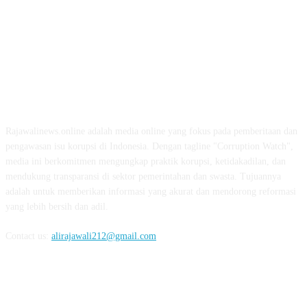
ABOUT US
Rajawalinews.online adalah media online yang fokus pada pemberitaan dan
pengawasan isu korupsi di Indonesia. Dengan tagline "Corruption Watch",
media ini berkomitmen mengungkap praktik korupsi, ketidakadilan, dan
mendukung transparansi di sektor pemerintahan dan swasta. Tujuannya
adalah untuk memberikan informasi yang akurat dan mendorong reformasi
yang lebih bersih dan adil.
Contact us:
alirajawali212@gmail.com
FOLLOW US