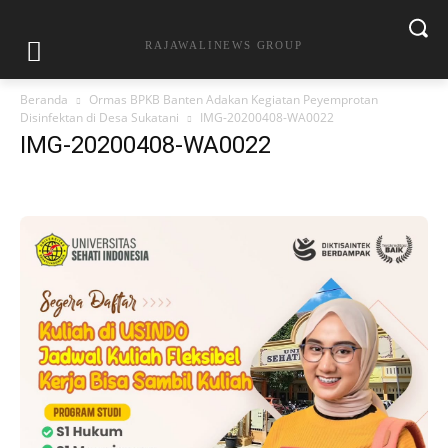
RAJAWALINEWS GROUP
Beranda
Ormas BPKB Banten Adakan Kegiatan Peyemprotan
Disinfektan di Desa Sukatani
IMG-20200408-WA0022
IMG-20200408-WA0022