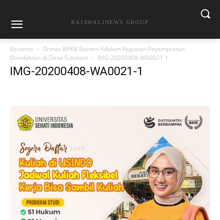
RAJAWALINEWS GROUP
Beranda
Ormas BPKB Banten Adakan Kegiatan Peyemprotan
Disinfektan di Desa Sukatani
IMG-20200408-WA0021-1
IMG-20200408-WA0021-1