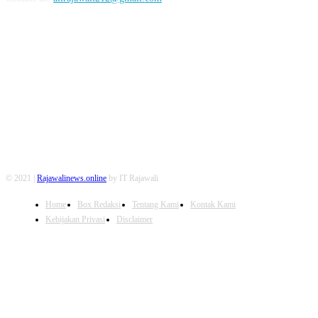
FOLLOW US
© 2021 |
Rajawalinews.online
by IT Rajawali
Home
Box Redaksi
Tentang Kami
Kontak Kami
Kebijakan Privasi
Disclaimer