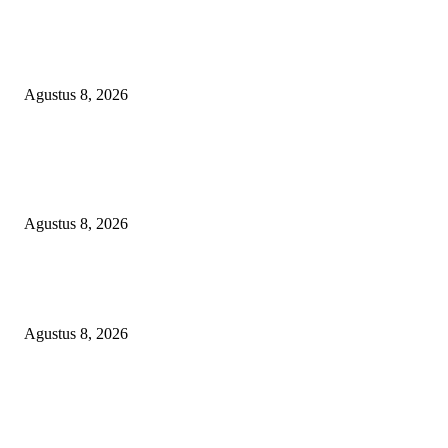
RAKYAT KECIL DIPERAS, SERTIFIKAT PTSL DITUMBALKAN UT
Relawan Pembela Prabowo Ali Sofyan Minta APH Tangkap Oknum Kades
Bangsat Madugondo: Ini Pengkhianatan Terhadap Program Presiden!
Agustus 8, 2026
DPC XTC SEXYROAD BEKASI “SERBU” PEMKAB: BONGKAR DU
SKANDAL BBM DLH, DESAK PLT BUPATI SERET DAN COPOT DO
SIRAIT!
Agustus 8, 2026
Kepulan Asap Hitam Misterius di Tambang PTBA Gegerkan Warga Tegalre
Manajemen Bungkam?
Agustus 8, 2026
POPULAR POSTS
RAKYAT KECIL DIPERAS, SERTIFIKAT PTSL DITUMBALKAN UT
Relawan Pembela Prabowo Ali Sofyan Minta APH Tangkap Oknum Kades