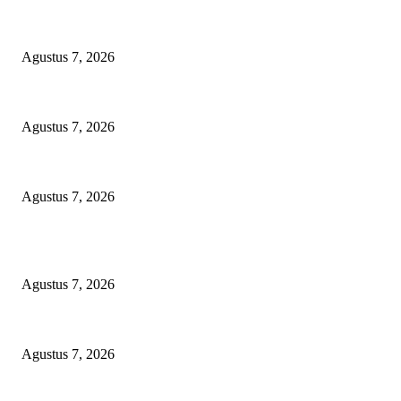
Kaperwil Sumsel Media Rajawalinews Angkat Bicara Dugaan Penggelapan
Agustus 7, 2026
KELALAIAN HUKUM PEMKAB SAROLANGUN: SK DIREKTUR PER
Agustus 7, 2026
Sepuluh Tahun Beroperasi, Limbah Cemari Lahan Warga, Diduga DLH 
Agustus 7, 2026
POPULAR POSTS
Kaperwil Sumsel Media Rajawalinews Angkat Bicara Dugaan Penggelapan
Agustus 7, 2026
KELALAIAN HUKUM PEMKAB SAROLANGUN: SK DIREKTUR PER
Agustus 7, 2026
Sepuluh Tahun Beroperasi, Limbah Cemari Lahan Warga, Diduga DLH 