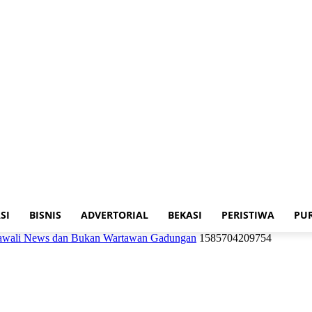
SI
BISNIS
ADVERTORIAL
BEKASI
PERISTIWA
PU
jawali News dan Bukan Wartawan Gadungan
1585704209754