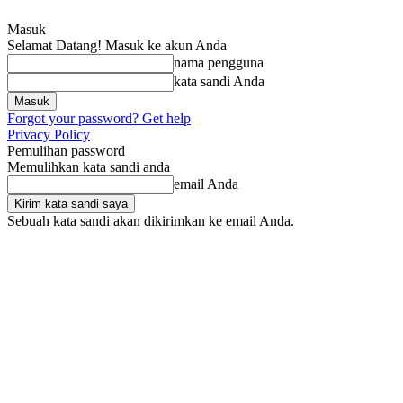
Masuk
Selamat Datang! Masuk ke akun Anda
nama pengguna
kata sandi Anda
Forgot your password? Get help
Privacy Policy
Pemulihan password
Memulihkan kata sandi anda
email Anda
Sebuah kata sandi akan dikirimkan ke email Anda.
Sabtu, Agustus 8, 2026
Masuk / Bergabung
Home
Nasional
Pem