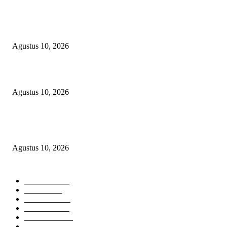
Kepsek SMA Negeri 6 Palembang: HUT RI Momentum Perkuat Karakter 
Semangat Kebangsaan Siswa
Agustus 10, 2026
Hampir 4 Tahun Berlalu, Laporan Lahan Kanjilo Gowa Masih Dipertanya
Agustus 10, 2026
Skandal Matricide OKU Timur: Senpira Raib & Terpidana Dipindah Diam
diam, Rajawali News Group Layangkan Desakan Hukum ke Kejaksaan!
Agustus 10, 2026
POPULAR CATEGORY
Headline
2840
Bekasi
1723
Sumatera
1507
Peristiwa
1183
Purwakarta
842
Nasional
586