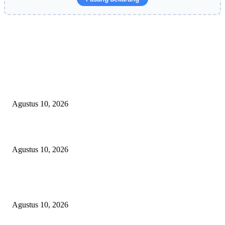
EDITOR PICKS
Kepsek SMA Negeri 6 Palembang: HUT RI Momentum Perkuat Karakter 
Semangat Kebangsaan Siswa
Agustus 10, 2026
Hampir 4 Tahun Berlalu, Laporan Lahan Kanjilo Gowa Masih Dipertanya
Agustus 10, 2026
Skandal Matricide OKU Timur: Senpira Raib & Terpidana Dipindah Diam
diam, Rajawali News Group Layangkan Desakan Hukum ke Kejaksaan!
Agustus 10, 2026
POPULAR POSTS