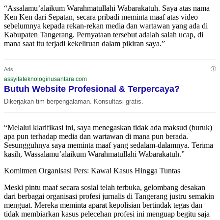
“Assalamu’alaikum Warahmatullahi Wabarakatuh. Saya atas nama
Ken Ken dari Sepatan, secara pribadi meminta maaf atas video
sebelumnya kepada rekan-rekan media dan wartawan yang ada di
Kabupaten Tangerang. Pernyataan tersebut adalah salah ucap, di
mana saat itu terjadi kekeliruan dalam pikiran saya.”
ⓘ
Ads
assyifateknologinusantara.com
Butuh Website Profesional & Terpercaya?
Dikerjakan tim berpengalaman. Konsultasi gratis.
“Melalui klarifikasi ini, saya menegaskan tidak ada maksud (buruk)
apa pun terhadap media dan wartawan di mana pun berada.
Sesungguhnya saya meminta maaf yang sedalam-dalamnya. Terima
kasih, Wassalamu’alaikum Warahmatullahi Wabarakatuh.”
Komitmen Organisasi Pers: Kawal Kasus Hingga Tuntas
Meski pintu maaf secara sosial telah terbuka, gelombang desakan
dari berbagai organisasi profesi jurnalis di Tangerang justru semakin
menguat. Mereka meminta aparat kepolisian bertindak tegas dan
tidak membiarkan kasus pelecehan profesi ini menguap begitu saja