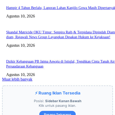
Hampir 4 Tahun Berlalu, Laporan Lahan Kanjilo Gowa Masih Dipertanya
Agustus 10, 2026
Skandal Matricide OKU Timur: Senpira Raib & Terpidana Dipindah Diam
diam, Rajawali News Group Layangkan Desakan Hukum ke Kejaksaan!
Agustus 10, 2026
Dzikir Kebangsaan PB Jatma Aswaja di Istiqlal, Teguhkan Cinta Tanah Air
Persaudaraan Kebangsaan
Agustus 10, 2026
Muat lebih banyak
⚡ Ruang Iklan Tersedia
Posisi:
Sidebar Kanan Bawah
Klik untuk pasang iklan.
Pasang Sekarang