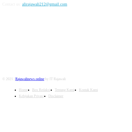
Contact us:
alirajawali212@gmail.com
FOLLOW US
© 2021 |
Rajawalinews.online
by IT Rajawali
Home
Box Redaksi
Tentang Kami
Kontak Kami
Kebijakan Privasi
Disclaimer