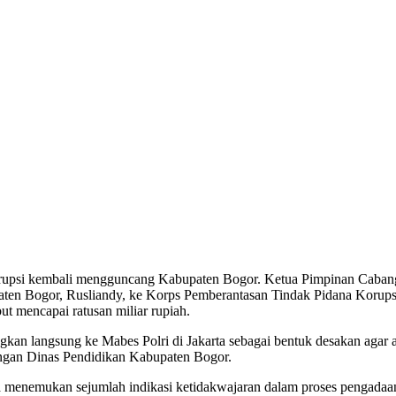
psi kembali mengguncang Kabupaten Bogor. Ketua Pimpinan Caban
n Bogor, Rusliandy, ke Korps Pemberantasan Tindak Pidana Korupsi 
t mencapai ratusan miliar rupiah.
n langsung ke Mabes Polri di Jakarta sebagai bentuk desakan agar 
kungan Dinas Pendidikan Kabupaten Bogor.
nemukan sejumlah indikasi ketidakwajaran dalam proses pengadaan m