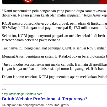
“Kami menemukan pola pengadaan yang patut diduga sarat rekayasa. N
dibiarkan. Negara jangan kalah oleh mafia anggaran,” tegas Agus ke
KCBI menyoroti sedikitnya 20 paket proyek pengadaan di lingkungan
SD Wilayah III dengan nilai pagu mencapai Rp17,3 miliar, namun nila
Selain itu, KCBI juga menyoroti pengadaan mebeler sekolah di berbag
tersebar dalam beberapa paket berbeda.
Tak hanya itu, pengadaan alat penunjang ANBK senilai Rp9,5 miliar h
Menurut Agus, penggunaan sistem E-Katalog bukan berarti otomatis be
“Justru modus korupsi sekarang makin canggih. Bermain di spesifika
jangan hanya melihat administrasi, tapi turun langsung cek fisik bara
Dalam laporan tersebut, KCBI juga meminta aparat melakukan Pulbak
Ads
assyifateknologinusantara.com
Butuh Website Profesional & Terpercaya?
Dikerjakan tim berpengalaman. Konsultasi gratis.