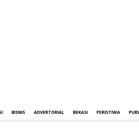
merintahan
Sosialisasi
Bisnis
Advertorial
Bekasi
Peristiwa
Purwakarta
SI
BISNIS
ADVERTORIAL
BEKASI
PERISTIWA
PUR