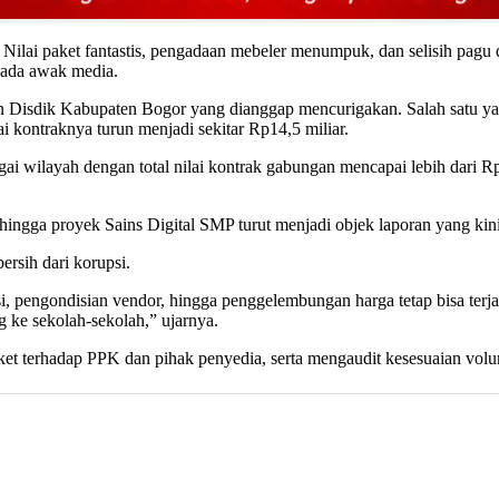
ilai paket fantastis, pengadaan mebeler menumpuk, dan selisih pagu d
pada awak media.
 Disdik Kabupaten Bogor yang dianggap mencurigakan. Salah satu yan
i kontraknya turun menjadi sekitar Rp14,5 miliar.
ai wilayah dengan total nilai kontrak gabungan mencapai lebih dari Rp
ingga proyek Sains Digital SMP turut menjadi objek laporan yang kini 
rsih dari korupsi.
si, pengondisian vendor, hingga penggelembungan harga tetap bisa terj
ng ke sekolah-sekolah,” ujarnya.
et terhadap PPK dan pihak penyedia, serta mengaudit kesesuaian volu