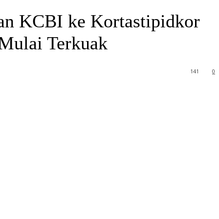
n KCBI ke Kortastipidkor
 Mulai Terkuak
141
0