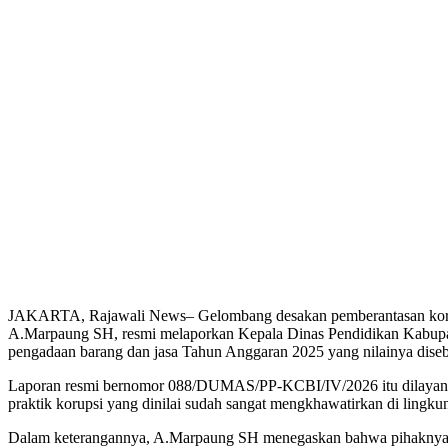
JAKARTA, Rajawali News– Gelombang desakan pemberantasan koru
A.Marpaung SH, resmi melaporkan Kepala Dinas Pendidikan Kabupate
pengadaan barang dan jasa Tahun Anggaran 2025 yang nilainya disebu
Laporan resmi bernomor 088/DUMAS/PP-KCBI/IV/2026 itu dilayangka
praktik korupsi yang dinilai sudah sangat mengkhawatirkan di ling
Dalam keterangannya, A.Marpaung SH menegaskan bahwa pihaknya me