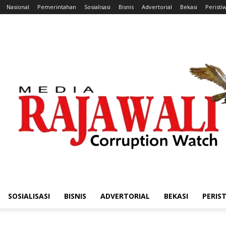
Nasional
Pemerintahan
Sosialisasi
Bisnis
Advertorial
Bekasi
Peristi
SOSIALISASI
BISNIS
ADVERTORIAL
BEKASI
PERIS