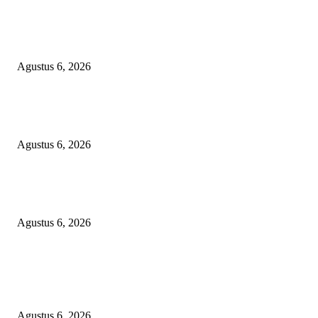
Kemenkes Bangun Laboratorium Regional di Palembang, Perkuat Deteksi 
dan Pencegahan Penyakit
Agustus 6, 2026
KUNJUNGAN TIM MONITORING BIDAN KAWASAN PERMUKIMAN
TIGA DESA BANGGAI LAUT
Agustus 6, 2026
Janggal Kematian Winda Lorenza: Diklaim Bunuh Diri, Ditemukan Bekas
Cekikan — Praktisi Hukum Mendesak Kapolda Sumut Turun Tangan
Agustus 6, 2026
POPULAR POSTS
Kemenkes Bangun Laboratorium Regional di Palembang, Perkuat Deteksi 
dan Pencegahan Penyakit
Agustus 6, 2026