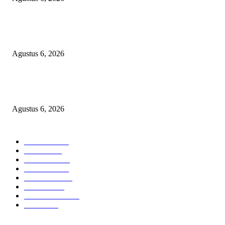
KUNJUNGAN TIM MONITORING BIDAN KAWASAN PERMUKIMAN
TIGA DESA BANGGAI LAUT
Agustus 6, 2026
Janggal Kematian Winda Lorenza: Diklaim Bunuh Diri, Ditemukan Bekas
Cekikan — Praktisi Hukum Mendesak Kapolda Sumut Turun Tangan
Agustus 6, 2026
POPULAR CATEGORY
Headline
2835
Bekasi
1718
Sumatera
1507
Peristiwa
1183
Purwakarta
842
Nasional
586
Pemerintahan
537
Jakarta
475