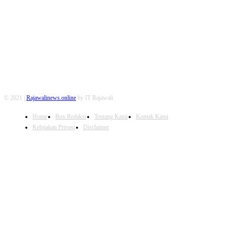
FOLLOW US
© 2021 |
Rajawalinews.online
by IT Rajawali
Home
Box Redaksi
Tentang Kami
Kontak Kami
Kebijakan Privasi
Disclaimer