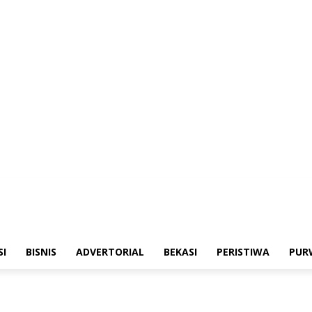
merintahan
Sosialisasi
Bisnis
Advertorial
Bekasi
Peristiwa
Purwakarta
SI
BISNIS
ADVERTORIAL
BEKASI
PERISTIWA
PUR