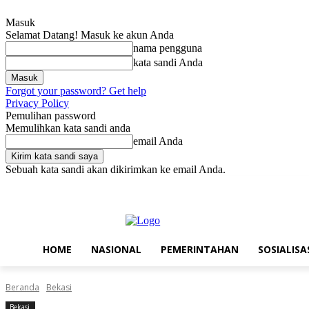
Masuk
Selamat Datang! Masuk ke akun Anda
nama pengguna
kata sandi Anda
Forgot your password? Get help
Privacy Policy
Pemulihan password
Memulihkan kata sandi anda
email Anda
Sebuah kata sandi akan dikirimkan ke email Anda.
Sabtu, Agustus 8, 2026
Masuk / Bergabung
Home
Nasional
Pe
HOME
NASIONAL
PEMERINTAHAN
SOSIALISA
Beranda
Bekasi
Bekasi