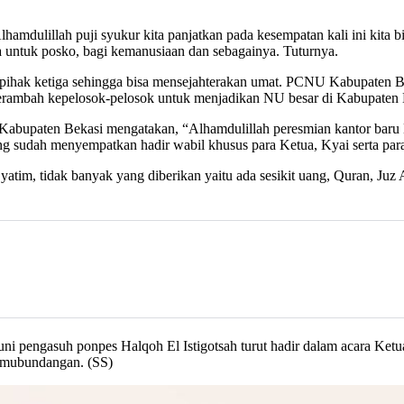
lillah puji syukur kita panjatkan pada kesempatan kali ini kita bis
sa untuk posko, bagi kemanusiaan dan sebagainya. Tuturnya.
 pihak ketiga sehingga bisa mensejahterakan umat. PCNU Kabupaten 
merambah kepelosok-pelosok untuk menjadikan NU besar di Kabupaten
bupaten Bekasi mengatakan, “Alhamdulillah peresmian kantor baru La
g sudah menyempatkan hadir wabil khusus para Ketua, Kyai serta para
 yatim, tidak banyak yang diberikan yaitu ada sesikit uang, Quran, Ju
Kauni pengasuh ponpes Halqoh El Istigotsah turut hadir dalam acar
amubundangan. (SS)