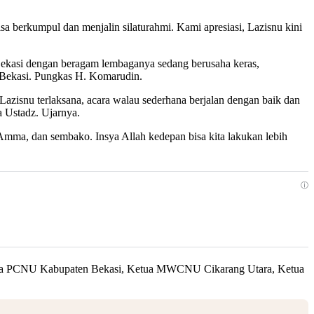
a berkumpul dan menjalin silaturahmi. Kami apresiasi, Lazisnu kini
Bekasi dengan beragam lembaganya sedang berusaha keras,
 Bekasi. Pungkas H. Komarudin.
zisnu terlaksana, acara walau sederhana berjalan dengan baik dan
 Ustadz. Ujarnya.
z Amma, dan sembako. Insya Allah kedepan bisa kita lakukan lebih
ⓘ
a Ketua PCNU Kabupaten Bekasi, Ketua MWCNU Cikarang Utara, Ketua