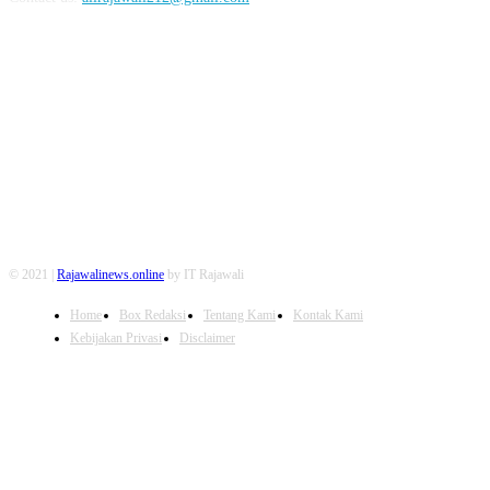
FOLLOW US
© 2021 |
Rajawalinews.online
by IT Rajawali
Home
Box Redaksi
Tentang Kami
Kontak Kami
Kebijakan Privasi
Disclaimer