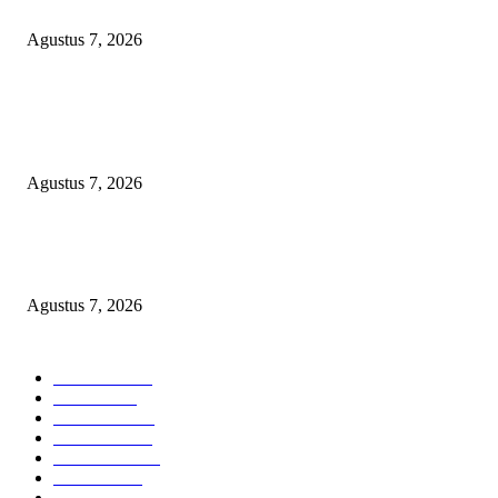
Anggaran Pembangunan
Agustus 7, 2026
KELALAIAN HUKUM PEMKAB SAROLANGUN: SK DIREKTUR
PERUMDA TSB DINYATAKAN CACAT TOTAL, PENGACARA SENI
KULITI OPINI KUASA HUKUM BUPATI
Agustus 7, 2026
Sepuluh Tahun Beroperasi, Limbah Cemari Lahan Warga, Diduga DLH
Sumenep Masuk Angin
Agustus 7, 2026
POPULAR CATEGORY
Headline
2835
Bekasi
1720
Sumatera
1507
Peristiwa
1183
Purwakarta
842
Nasional
586
Pemerintahan
537