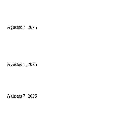
Kaperwil Sumsel Media Rajawalinews Angkat Bicara Dugaan Penggelapa
Desa Rp84 Juta, Kades Argomulyo Belitang Jaya Hilang 3 Bulan Bawa
Anggaran Pembangunan
Agustus 7, 2026
KELALAIAN HUKUM PEMKAB SAROLANGUN: SK DIREKTUR
PERUMDA TSB DINYATAKAN CACAT TOTAL, PENGACARA SENI
KULITI OPINI KUASA HUKUM BUPATI
Agustus 7, 2026
Sepuluh Tahun Beroperasi, Limbah Cemari Lahan Warga, Diduga DLH
Sumenep Masuk Angin
Agustus 7, 2026
POPULAR POSTS
Kaperwil Sumsel Media Rajawalinews Angkat Bicara Dugaan Penggelapa
Desa Rp84 Juta, Kades Argomulyo Belitang Jaya Hilang 3 Bulan Bawa