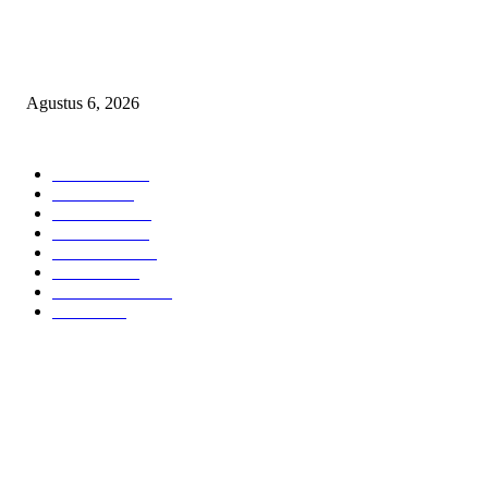
TANGKAP GEROMBOLAN KEPALA DINAS PENDIDIKAN PUNGLI
BERJEMAAH WILAYAH BENGKULU
Agustus 6, 2026
POPULAR CATEGORY
Headline
2835
Bekasi
1718
Sumatera
1507
Peristiwa
1183
Purwakarta
842
Nasional
586
Pemerintahan
537
Jakarta
475