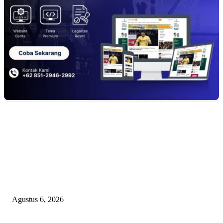
EDITOR PICKS
TOPENG BUALAN ‘SALAH KETIK’ RP95,4 MILIAR: CARA HALUS 
SKPD KABUPATEN BOGOR SEMBUNYIKAN BIAYA PESTA MEETI
DI HOTEL MEWAH
Agustus 6, 2026