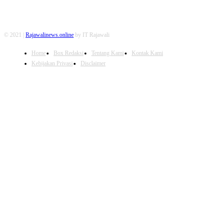
© 2021 |
Rajawalinews.online
by IT Rajawali
Home
Box Redaksi
Tentang Kami
Kontak Kami
Kebijakan Privasi
Disclaimer