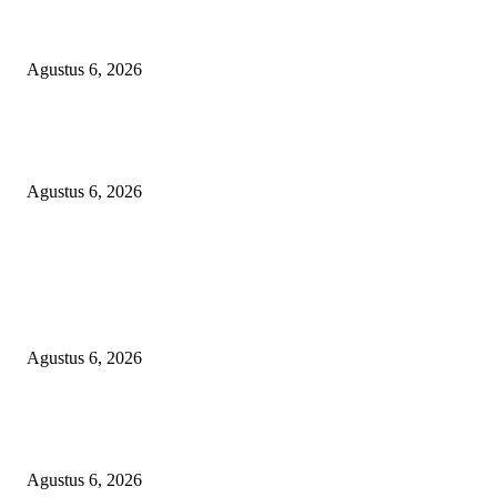
Bawa-bawa Nama Kapolres Buat Sogok Pers, LSM KCBI Desak Polisi Ta
Oknum (I) Otak Bisnis Batu Bara Ilegal!
Agustus 6, 2026
TANGKAP GEROMBOLAN KEPALA DINAS PENDIDIKAN PUNGLI
BERJEMAAH WILAYAH BENGKULU
Agustus 6, 2026
POPULAR POSTS
TOPENG BUALAN ‘SALAH KETIK’ RP95,4 MILIAR: CARA HALUS 
SKPD KABUPATEN BOGOR SEMBUNYIKAN BIAYA PESTA MEETI
DI HOTEL MEWAH
Agustus 6, 2026
Bawa-bawa Nama Kapolres Buat Sogok Pers, LSM KCBI Desak Polisi Ta
Oknum (I) Otak Bisnis Batu Bara Ilegal!
Agustus 6, 2026