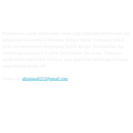
ABOUT US
Rajawalinews.online adalah media online yang fokus pada pemberitaan dan
pengawasan isu korupsi di Indonesia. Dengan tagline "Corruption Watch",
media ini berkomitmen mengungkap praktik korupsi, ketidakadilan, dan
mendukung transparansi di sektor pemerintahan dan swasta. Tujuannya
adalah untuk memberikan informasi yang akurat dan mendorong reformasi
yang lebih bersih dan adil.
Contact us:
alirajawali212@gmail.com
FOLLOW US