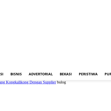
SI
BISNIS
ADVERTORIAL
BEKASI
PERISTIWA
PU
ang Kongkalikong Dengan Supplier
bulog