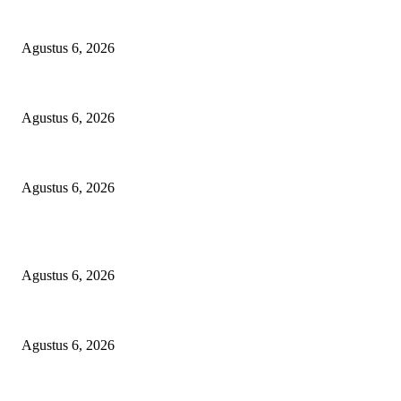
TOPENG BUALAN ‘SALAH KETIK’ RP95,4 MILIAR: CARA HALU
Agustus 6, 2026
Bawa-bawa Nama Kapolres Buat Sogok Pers, LSM KCBI Desak Polisi Tang
Agustus 6, 2026
TANGKAP GEROMBOLAN KEPALA DINAS PENDIDIKAN PUNGLI
Agustus 6, 2026
POPULAR POSTS
TOPENG BUALAN ‘SALAH KETIK’ RP95,4 MILIAR: CARA HALU
Agustus 6, 2026
Bawa-bawa Nama Kapolres Buat Sogok Pers, LSM KCBI Desak Polisi Tang
Agustus 6, 2026
TANGKAP GEROMBOLAN KEPALA DINAS PENDIDIKAN PUNGLI