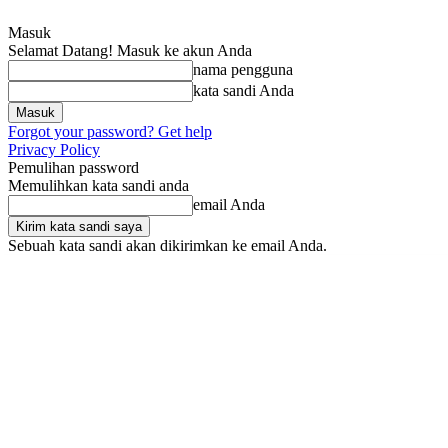
Masuk
Selamat Datang! Masuk ke akun Anda
nama pengguna
kata sandi Anda
Forgot your password? Get help
Privacy Policy
Pemulihan password
Memulihkan kata sandi anda
email Anda
Sebuah kata sandi akan dikirimkan ke email Anda.
Jumat, Agustus 7, 2026
Masuk / Bergabung
Home
Nasional
Pem