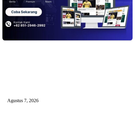
EDITOR PICKS
Kaperwil Sumsel Media Rajawalinews Angkat Bicara Dugaan Penggelapa
Desa Rp84 Juta, Kades Argomulyo Belitang Jaya Hilang 3 Bulan Bawa
Anggaran Pembangunan
Agustus 7, 2026
KELALAIAN HUKUM PEMKAB SAROLANGUN: SK DIREKTUR
PERUMDA TSB DINYATAKAN CACAT TOTAL, PENGACARA SENI
KULITI OPINI KUASA HUKUM BUPATI