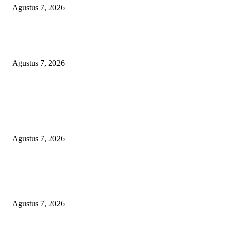
Agustus 7, 2026
Sepuluh Tahun Beroperasi, Limbah Cemari Lahan Warga, Diduga DLH
Sumenep Masuk Angin
Agustus 7, 2026
POPULAR POSTS
Kaperwil Sumsel Media Rajawalinews Angkat Bicara Dugaan Penggelapa
Desa Rp84 Juta, Kades Argomulyo Belitang Jaya Hilang 3 Bulan Bawa
Anggaran Pembangunan
Agustus 7, 2026
KELALAIAN HUKUM PEMKAB SAROLANGUN: SK DIREKTUR
PERUMDA TSB DINYATAKAN CACAT TOTAL, PENGACARA SENI
KULITI OPINI KUASA HUKUM BUPATI
Agustus 7, 2026