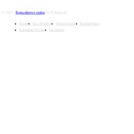
© 2021 |
Rajawalinews.online
by IT Rajawali
Home
Box Redaksi
Tentang Kami
Kontak Kami
Kebijakan Privasi
Disclaimer