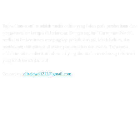
ABOUT US
Rajawalinews.online adalah media online yang fokus pada pemberitaan dan
pengawasan isu korupsi di Indonesia. Dengan tagline "Corruption Watch",
media ini berkomitmen mengungkap praktik korupsi, ketidakadilan, dan
mendukung transparansi di sektor pemerintahan dan swasta. Tujuannya
adalah untuk memberikan informasi yang akurat dan mendorong reformasi
yang lebih bersih dan adil.
Contact us:
alirajawali212@gmail.com
FOLLOW US