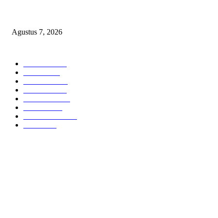
Sepuluh Tahun Beroperasi, Limbah Cemari Lahan Warga, Diduga DLH
Sumenep Masuk Angin
Agustus 7, 2026
POPULAR CATEGORY
Headline
2835
Bekasi
1720
Sumatera
1507
Peristiwa
1183
Purwakarta
842
Nasional
586
Pemerintahan
537
Jakarta
475