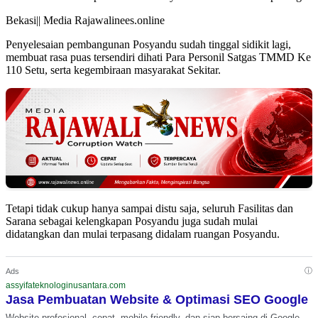
Bekasi|| Media Rajawalinees.online
Penyelesaian pembangunan Posyandu sudah tinggal sidikit lagi,
membuat rasa puas tersendiri dihati Para Personil Satgas TMMD Ke
110 Setu, serta kegembiraan masyarakat Sekitar.
Tetapi tidak cukup hanya sampai distu saja, seluruh Fasilitas dan
Sarana sebagai kelengkapan Posyandu juga sudah mulai
didatangkan dan mulai terpasang didalam ruangan Posyandu.
ⓘ
Ads
assyifateknologinusantara.com
Jasa Pembuatan Website & Optimasi SEO Google
Website profesional, cepat, mobile-friendly, dan siap bersaing di Google.