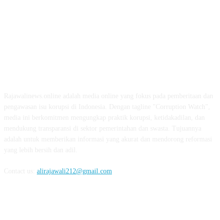
ABOUT US
Rajawalinews.online adalah media online yang fokus pada pemberitaan dan
pengawasan isu korupsi di Indonesia. Dengan tagline "Corruption Watch",
media ini berkomitmen mengungkap praktik korupsi, ketidakadilan, dan
mendukung transparansi di sektor pemerintahan dan swasta. Tujuannya
adalah untuk memberikan informasi yang akurat dan mendorong reformasi
yang lebih bersih dan adil.
Contact us:
alirajawali212@gmail.com
FOLLOW US