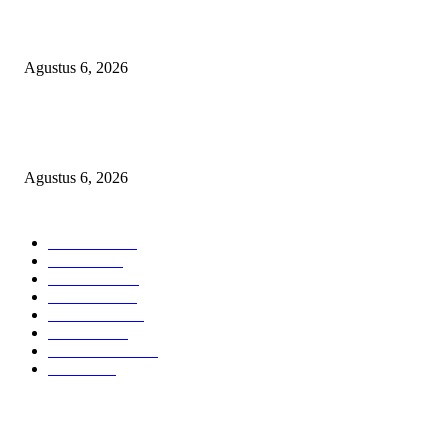
Bawa-bawa Nama Kapolres Buat Sogok Pers, LSM KCBI Desak Polisi Ta
Oknum (I) Otak Bisnis Batu Bara Ilegal!
Agustus 6, 2026
TANGKAP GEROMBOLAN KEPALA DINAS PENDIDIKAN PUNGLI
BERJEMAAH WILAYAH BENGKULU
Agustus 6, 2026
POPULAR CATEGORY
Headline
2835
Bekasi
1718
Sumatera
1507
Peristiwa
1183
Purwakarta
842
Nasional
586
Pemerintahan
537
Jakarta
475