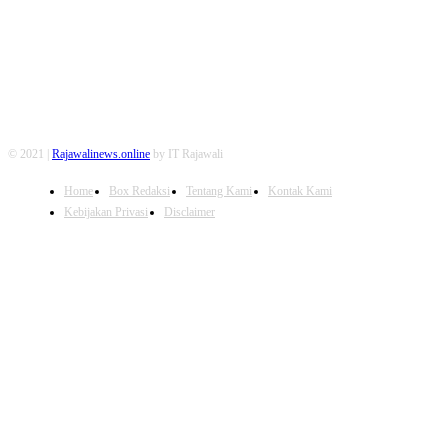
© 2021 |
Rajawalinews.online
by IT Rajawali
Home
Box Redaksi
Tentang Kami
Kontak Kami
Kebijakan Privasi
Disclaimer