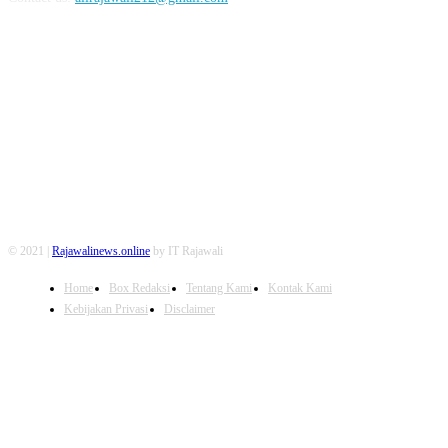
FOLLOW US
© 2021 |
Rajawalinews.online
by IT Rajawali
Home
Box Redaksi
Tentang Kami
Kontak Kami
Kebijakan Privasi
Disclaimer