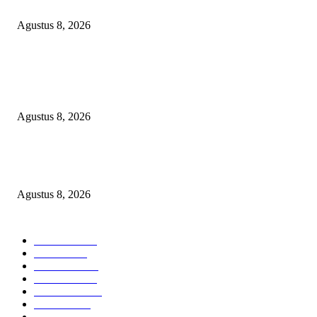
Bangsat Madugondo: Ini Pengkhianatan Terhadap Program Presiden!
Agustus 8, 2026
DPC XTC SEXYROAD BEKASI “SERBU” PEMKAB: BONGKAR DU
SKANDAL BBM DLH, DESAK PLT BUPATI SERET DAN COPOT DO
SIRAIT!
Agustus 8, 2026
Kepulan Asap Hitam Misterius di Tambang PTBA Gegerkan Warga Tegalre
Manajemen Bungkam?
Agustus 8, 2026
POPULAR CATEGORY
Headline
2839
Bekasi
1721
Sumatera
1507
Peristiwa
1183
Purwakarta
842
Nasional
586
Pemerintahan
537