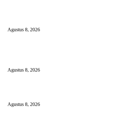
RAKYAT KECIL DIPERAS, SERTIFIKAT PTSL DITUMBALKAN UT
Relawan Pembela Prabowo Ali Sofyan Minta APH Tangkap Oknum Kades
Bangsat Madugondo: Ini Pengkhianatan Terhadap Program Presiden!
Agustus 8, 2026
DPC XTC SEXYROAD BEKASI “SERBU” PEMKAB: BONGKAR DU
SKANDAL BBM DLH, DESAK PLT BUPATI SERET DAN COPOT DO
SIRAIT!
Agustus 8, 2026
Kepulan Asap Hitam Misterius di Tambang PTBA Gegerkan Warga Tegalre
Manajemen Bungkam?
Agustus 8, 2026
POPULAR POSTS
RAKYAT KECIL DIPERAS, SERTIFIKAT PTSL DITUMBALKAN UT
Relawan Pembela Prabowo Ali Sofyan Minta APH Tangkap Oknum Kades