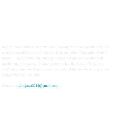
ABOUT US
Rajawalinews.online adalah media online yang fokus pada pemberitaan dan
pengawasan isu korupsi di Indonesia. Dengan tagline "Corruption Watch",
media ini berkomitmen mengungkap praktik korupsi, ketidakadilan, dan
mendukung transparansi di sektor pemerintahan dan swasta. Tujuannya
adalah untuk memberikan informasi yang akurat dan mendorong reformasi
yang lebih bersih dan adil.
Contact us:
alirajawali212@gmail.com
FOLLOW US