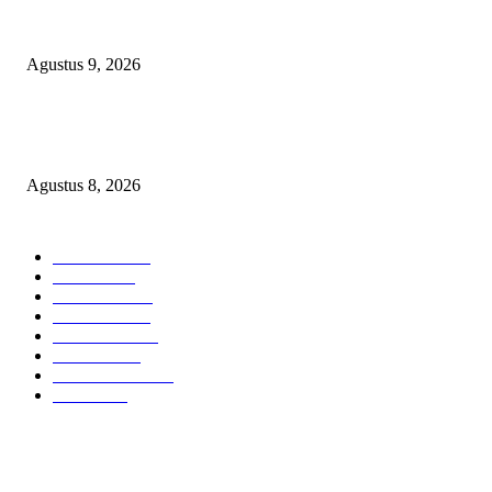
Ketua PDHI Sumsel: Kemerdekaan Bukan Sekadar Perayaan, tetapi Seman
untuk Terus Mengabdi
Agustus 9, 2026
PEMKAB BEKASI KEHILANGAN 61 KENDARAAN RODA EMPAT
DILIBAS PEJABAT ATAU PENJAHAT
Agustus 8, 2026
POPULAR CATEGORY
Headline
2839
Bekasi
1723
Sumatera
1507
Peristiwa
1183
Purwakarta
842
Nasional
586
Pemerintahan
537
Jakarta
476