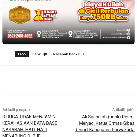
TAGS
Bank BJB
Nasabah bank BJB
Artikulli paraprak
Artikulli tjetër
DIDUGA TIDAK MENJAMIN
Ali Saepuloh (ucok) Resmi
KERAHASIAAN DATA BASE
Menjadi Ketua Ormas Gibas
NASABAH, HATI-HATI
Resort Kabupaten Purwakarta
MENABUNG DI BJB