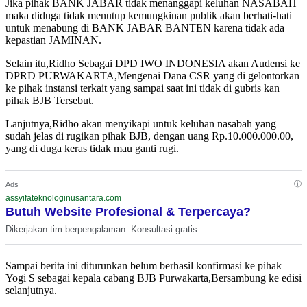
Jika pihak BANK JABAR tidak menanggapi keluhan NASABAH
maka diduga tidak menutup kemungkinan publik akan berhati-hati
untuk menabung di BANK JABAR BANTEN karena tidak ada
kepastian JAMINAN.
Selain itu,Ridho Sebagai DPD IWO INDONESIA akan Audensi ke
DPRD PURWAKARTA,Mengenai Dana CSR yang di gelontorkan
ke pihak instansi terkait yang sampai saat ini tidak di gubris kan
pihak BJB Tersebut.
Lanjutnya,Ridho akan menyikapi untuk keluhan nasabah yang
sudah jelas di rugikan pihak BJB, dengan uang Rp.10.000.000.00,
yang di duga keras tidak mau ganti rugi.
ⓘ
Ads
assyifateknologinusantara.com
Butuh Website Profesional & Terpercaya?
Dikerjakan tim berpengalaman. Konsultasi gratis.
Sampai berita ini diturunkan belum berhasil konfirmasi ke pihak
Yogi S sebagai kepala cabang BJB Purwakarta,Bersambung ke edisi
selanjutnya.