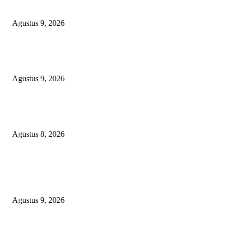
‘Haramkan’ Bocah Luar RT Ikut Lomba
Agustus 9, 2026
Ketua PDHI Sumsel: Kemerdekaan Bukan Sekadar Perayaan, tetapi Seman
untuk Terus Mengabdi
Agustus 9, 2026
PEMKAB BEKASI KEHILANGAN 61 KENDARAAN RODA EMPAT
DILIBAS PEJABAT ATAU PENJAHAT
Agustus 8, 2026
POPULAR POSTS
Ketat Bak Seleksi CPNS, Panitia 17-an RT 03 RW 08 KSB Grande 3
‘Haramkan’ Bocah Luar RT Ikut Lomba
Agustus 9, 2026