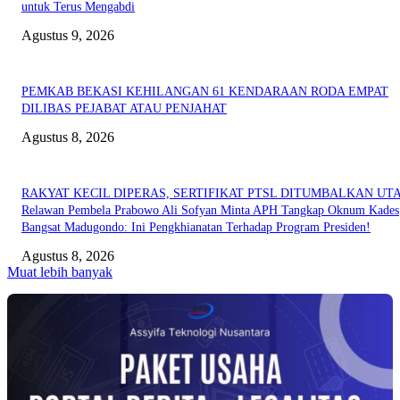
untuk Terus Mengabdi
Agustus 9, 2026
PEMKAB BEKASI KEHILANGAN 61 KENDARAAN RODA EMPAT
DILIBAS PEJABAT ATAU PENJAHAT
Agustus 8, 2026
RAKYAT KECIL DIPERAS, SERTIFIKAT PTSL DITUMBALKAN UT
Relawan Pembela Prabowo Ali Sofyan Minta APH Tangkap Oknum Kades
Bangsat Madugondo: Ini Pengkhianatan Terhadap Program Presiden!
Agustus 8, 2026
Muat lebih banyak