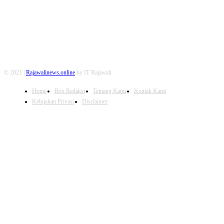
© 2021 |
Rajawalinews.online
by IT Rajawali
Home
Box Redaksi
Tentang Kami
Kontak Kami
Kebijakan Privasi
Disclaimer