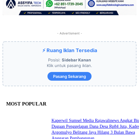
- Advertisment -
⚡ Ruang Iklan Tersedia
Posisi:
Sidebar Kanan
Klik untuk pasang iklan.
Pasang Sekarang
MOST POPULAR
Kaperwil Sumsel Media Rajawalinews Angkat Bic
Dugaan Penggelapan Dana Desa Rp84 Juta, Kade
Argomulyo Belitang Jaya Hilang 3 Bulan Bawa
Anggaran Pembangunan