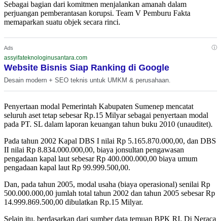
Sebagai bagian dari komitmen menjalankan amanah dalam
perjuangan pemberantasan korupsi. Team V Pemburu Fakta
memaparkan suatu objek secara rinci.
ⓘ
Ads
assyifateknologinusantara.com
Website Bisnis Siap Ranking di Google
Desain modern + SEO teknis untuk UMKM & perusahaan.
Penyertaan modal Pemerintah Kabupaten Sumenep mencatat
seluruh aset tetap sebesar Rp.15 Milyar sebagai penyertaan modal
pada PT. SL dalam laporan keuangan tahun buku 2010 (unauditet).
Pada tahun 2002 Kapal DBS I nilai Rp 5.165.870.000,00, dan DBS
II nilai Rp 8.834.000.000,00, biaya jonsultan pengawasan
pengadaan kapal laut sebesar Rp 400.000.000,00 biaya umum
pengadaan kapal laut Rp 99.999.500,00.
Dan, pada tahun 2005, modal usaha (biaya operasional) senilai Rp
500.000.000,00 jumlah total tahun 2002 dan tahun 2005 sebesar Rp
14.999.869.500,00 dibulatkan Rp.15 Milyar.
Selain itu, berdasarkan dari sumber data temuan BPK RI. Di Neraca