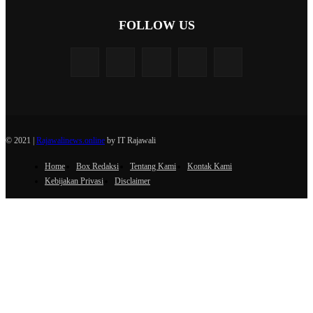
FOLLOW US
© 2021 |
Rajawalinews.online
by IT Rajawali
Home
Box Redaksi
Tentang Kami
Kontak Kami
Kebijakan Privasi
Disclaimer