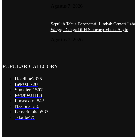
Agustus 7, 2026
Sepuluh Tahun Beroperasi, Limbah Cemari Laha
Warga, Diduga DLH Sumenep Masuk Angin
Agustus 7, 2026
POPULAR CATEGORY
Headline
2835
Bekasi
1720
Sumatera
1507
Peristiwa
1183
Purwakarta
842
Nasional
586
Pemerintahan
537
Jakarta
475