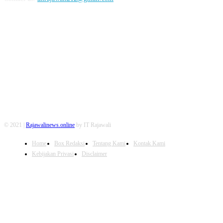
FOLLOW US
© 2021 |
Rajawalinews.online
by IT Rajawali
Home
Box Redaksi
Tentang Kami
Kontak Kami
Kebijakan Privasi
Disclaimer