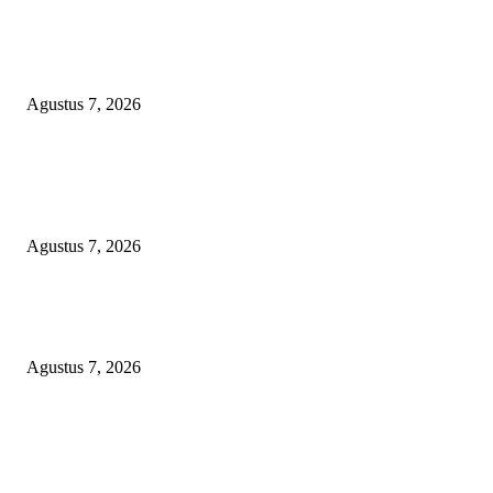
Kaperwil Sumsel Media Rajawalinews Angkat Bicara Dugaan Penggelapa
Desa Rp84 Juta, Kades Argomulyo Belitang Jaya Hilang 3 Bulan Bawa
Anggaran Pembangunan
Agustus 7, 2026
KELALAIAN HUKUM PEMKAB SAROLANGUN: SK DIREKTUR
PERUMDA TSB DINYATAKAN CACAT TOTAL, PENGACARA SENI
KULITI OPINI KUASA HUKUM BUPATI
Agustus 7, 2026
Sepuluh Tahun Beroperasi, Limbah Cemari Lahan Warga, Diduga DLH
Sumenep Masuk Angin
Agustus 7, 2026
POPULAR POSTS
Kaperwil Sumsel Media Rajawalinews Angkat Bicara Dugaan Penggelapa
Desa Rp84 Juta, Kades Argomulyo Belitang Jaya Hilang 3 Bulan Bawa