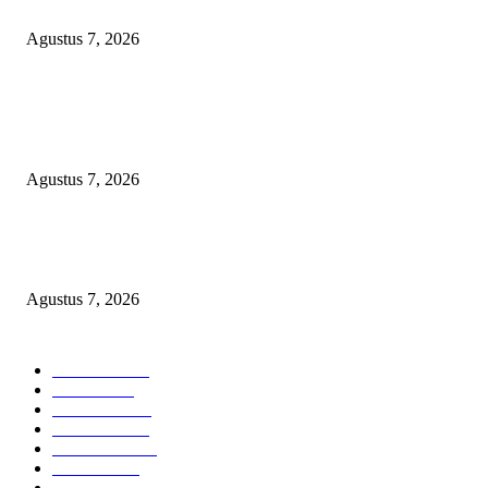
Anggaran Pembangunan
Agustus 7, 2026
KELALAIAN HUKUM PEMKAB SAROLANGUN: SK DIREKTUR
PERUMDA TSB DINYATAKAN CACAT TOTAL, PENGACARA SENI
KULITI OPINI KUASA HUKUM BUPATI
Agustus 7, 2026
Sepuluh Tahun Beroperasi, Limbah Cemari Lahan Warga, Diduga DLH
Sumenep Masuk Angin
Agustus 7, 2026
POPULAR CATEGORY
Headline
2835
Bekasi
1720
Sumatera
1507
Peristiwa
1183
Purwakarta
842
Nasional
586
Pemerintahan
537