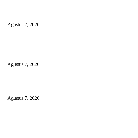
Kaperwil Sumsel Media Rajawalinews Angkat Bicara Dugaan Penggelapa
Desa Rp84 Juta, Kades Argomulyo Belitang Jaya Hilang 3 Bulan Bawa
Anggaran Pembangunan
Agustus 7, 2026
KELALAIAN HUKUM PEMKAB SAROLANGUN: SK DIREKTUR
PERUMDA TSB DINYATAKAN CACAT TOTAL, PENGACARA SENI
KULITI OPINI KUASA HUKUM BUPATI
Agustus 7, 2026
Sepuluh Tahun Beroperasi, Limbah Cemari Lahan Warga, Diduga DLH
Sumenep Masuk Angin
Agustus 7, 2026
POPULAR POSTS
Kaperwil Sumsel Media Rajawalinews Angkat Bicara Dugaan Penggelapa
Desa Rp84 Juta, Kades Argomulyo Belitang Jaya Hilang 3 Bulan Bawa
Anggaran Pembangunan