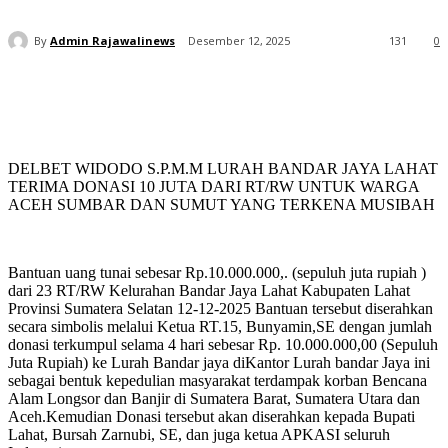
By
Admin Rajawalinews
Desember 12, 2025
131
0
DELBET WIDODO S.P.M.M LURAH BANDAR JAYA LAHAT
TERIMA DONASI 10 JUTA DARI RT/RW UNTUK WARGA
ACEH SUMBAR DAN SUMUT YANG TERKENA MUSIBAH
Bantuan uang tunai sebesar Rp.10.000.000,. (sepuluh juta rupiah )
dari 23 RT/RW Kelurahan Bandar Jaya Lahat Kabupaten Lahat
Provinsi Sumatera Selatan 12-12-2025 Bantuan tersebut diserahkan
secara simbolis melalui Ketua RT.15, Bunyamin,SE dengan jumlah
donasi terkumpul selama 4 hari sebesar Rp. 10.000.000,00 (Sepuluh
Juta Rupiah) ke Lurah Bandar jaya diKantor Lurah bandar Jaya ini
sebagai bentuk kepedulian masyarakat terdampak korban Bencana
Alam Longsor dan Banjir di Sumatera Barat, Sumatera Utara dan
Aceh.Kemudian Donasi tersebut akan diserahkan kepada Bupati
Lahat, Bursah Zarnubi, SE, dan juga ketua APKASI seluruh