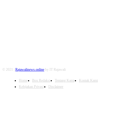
FOLLOW US
© 2021 |
Rajawalinews.online
by IT Rajawali
Home
Box Redaksi
Tentang Kami
Kontak Kami
Kebijakan Privasi
Disclaimer