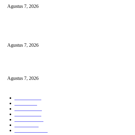
Agustus 7, 2026
KELALAIAN HUKUM PEMKAB SAROLANGUN: SK DIREKTUR
PERUMDA TSB DINYATAKAN CACAT TOTAL, PENGACARA SENI
KULITI OPINI KUASA HUKUM BUPATI
Agustus 7, 2026
Sepuluh Tahun Beroperasi, Limbah Cemari Lahan Warga, Diduga DLH
Sumenep Masuk Angin
Agustus 7, 2026
POPULAR CATEGORY
Headline
2835
Bekasi
1720
Sumatera
1507
Peristiwa
1183
Purwakarta
842
Nasional
586
Pemerintahan
537