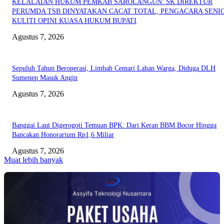
KELALAIAN HUKUM PEMKAB SAROLANGUN: SK DIREKTUR
PERUMDA TSB DINYATAKAN CACAT TOTAL, PENGACARA SENI
KULITI OPINI KUASA HUKUM BUPATI
Agustus 7, 2026
Sepuluh Tahun Beroperasi, Limbah Cemari Lahan Warga, Diduga DLH
Sumenep Masuk Angin
Agustus 7, 2026
Banggai Laut Digerogoti Temuan BPK: Dari Keran BBM Bocor Hingga
Bancakan Honorarium Rp1,6 Miliar
Agustus 7, 2026
Muat lebih banyak