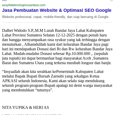
assyifateknologinusantara.com
Jasa Pembuatan Website & Optimasi SEO Google
Website profesional, cepat, mobile-friendly, dan siap bersaing di Google.
Dalbet Widodo S.P,.M.M Lurah Bandar Jaya Lahat Kabupaten
Lahat Provinsi Sumatera Selatan 12-12-2025 dengan penuh haru
dan bangga menyampaikan rasa syukur yang tak terhingga dengan
menuturkan , Alhamdulilah kami dari kelurahan Bandar Jaya pagi
hari ini mendapatkan Donasi dari Rt dan Rw kelurahan Bandar Jaya
Lahat. Mudah-mudahn Donasi sebesar Rp.10.000.000 ,. (sepuluh
juta rupiah) ini dapat bermanfaat bagi masyarakat Aceh ,Sumatera
Barat dan Sumatera Utara yang terkena musibah longsor dan banjir.
“Insyaallah akan kita serahkan kePemerintah Kabupaten Lahat
melalui Bapak Bupati Bursah Zarnubi yang sekaligus Ketua
APKASI seluruh Indonesia, Kami akan selalu siap mendukung
seluruh program-program Bupati apalagi ini demi warga masyarakat
yang membutuhkan “tuturnya”.
NITA YUPIKA & HERI AS