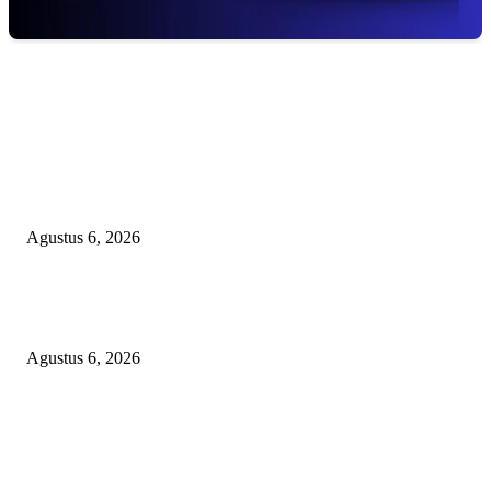
EDITOR PICKS
Janggal Kematian Winda Lorenza: Diklaim Bunuh Diri, Ditemukan Bekas
Cekikan — Praktisi Hukum Mendesak Kapolda Sumut Turun Tangan
Agustus 6, 2026
DIDUGA 4 UNIT HAND TRAKTOR MESIN BANTUAN DIJUAL ANT
KADES TANJUNG KURUNG KIMSEL LAHAT
Agustus 6, 2026
KECAMAN KERAS ALIANSI PERS NASIONAL: DESAK APH TAN
PELAKU TEROR TERHADAP JURNALIS DAN USUT TUNTAS GUR
PUNGLI BERJAMAAH SERTA DUGAAN KETERLIBATAN KEPALA
DINAS PENDIDIKAN