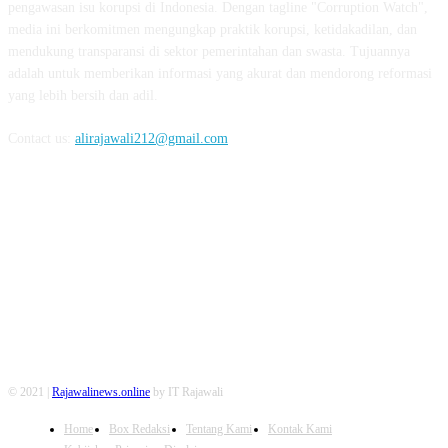
pengawasan isu korupsi di Indonesia. Dengan tagline "Corruption Watch",
media ini berkomitmen mengungkap praktik korupsi, ketidakadilan, dan
mendukung transparansi di sektor pemerintahan dan swasta. Tujuannya
adalah untuk memberikan informasi yang akurat dan mendorong reformasi
yang lebih bersih dan adil.
Contact us:
alirajawali212@gmail.com
FOLLOW US
© 2021 |
Rajawalinews.online
by IT Rajawali
Home
Box Redaksi
Tentang Kami
Kontak Kami