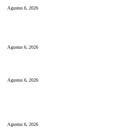
Agustus 6, 2026
POPULAR POSTS
Janggal Kematian Winda Lorenza: Diklaim Bunuh Diri, Ditemukan Bekas
Cekikan — Praktisi Hukum Mendesak Kapolda Sumut Turun Tangan
Agustus 6, 2026
DIDUGA 4 UNIT HAND TRAKTOR MESIN BANTUAN DIJUAL ANT
KADES TANJUNG KURUNG KIMSEL LAHAT
Agustus 6, 2026
KECAMAN KERAS ALIANSI PERS NASIONAL: DESAK APH TAN
PELAKU TEROR TERHADAP JURNALIS DAN USUT TUNTAS GUR
PUNGLI BERJAMAAH SERTA DUGAAN KETERLIBATAN KEPALA
DINAS PENDIDIKAN
Agustus 6, 2026
POPULAR CATEGORY