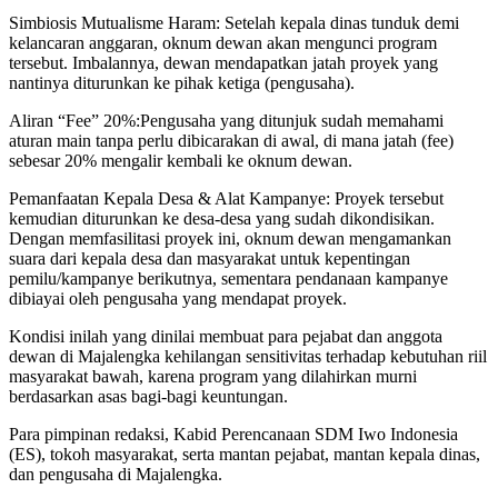
Simbiosis Mutualisme Haram: Setelah kepala dinas tunduk demi
kelancaran anggaran, oknum dewan akan mengunci program
tersebut. Imbalannya, dewan mendapatkan jatah proyek yang
nantinya diturunkan ke pihak ketiga (pengusaha).
Aliran “Fee” 20%:Pengusaha yang ditunjuk sudah memahami
aturan main tanpa perlu dibicarakan di awal, di mana jatah (fee)
sebesar 20% mengalir kembali ke oknum dewan.
Pemanfaatan Kepala Desa & Alat Kampanye: Proyek tersebut
kemudian diturunkan ke desa-desa yang sudah dikondisikan.
Dengan memfasilitasi proyek ini, oknum dewan mengamankan
suara dari kepala desa dan masyarakat untuk kepentingan
pemilu/kampanye berikutnya, sementara pendanaan kampanye
dibiayai oleh pengusaha yang mendapat proyek.
Kondisi inilah yang dinilai membuat para pejabat dan anggota
dewan di Majalengka kehilangan sensitivitas terhadap kebutuhan riil
masyarakat bawah, karena program yang dilahirkan murni
berdasarkan asas bagi-bagi keuntungan.
Para pimpinan redaksi, Kabid Perencanaan SDM Iwo Indonesia
(ES), tokoh masyarakat, serta mantan pejabat, mantan kepala dinas,
dan pengusaha di Majalengka.