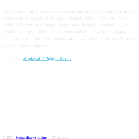
Rajawalinews.online adalah media online yang fokus pada pemberitaan dan
pengawasan isu korupsi di Indonesia. Dengan tagline "Corruption Watch",
media ini berkomitmen mengungkap praktik korupsi, ketidakadilan, dan
mendukung transparansi di sektor pemerintahan dan swasta. Tujuannya
adalah untuk memberikan informasi yang akurat dan mendorong reformasi
yang lebih bersih dan adil.
Contact us:
alirajawali212@gmail.com
FOLLOW US
© 2021 |
Rajawalinews.online
by IT Rajawali