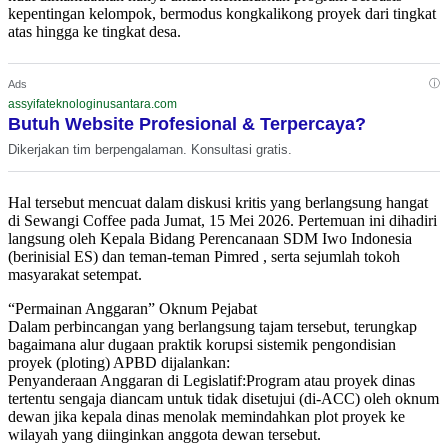
kepentingan kelompok, bermodus kongkalikong proyek dari tingkat
atas hingga ke tingkat desa.
ⓘ
Ads
assyifateknologinusantara.com
Butuh Website Profesional & Terpercaya?
Dikerjakan tim berpengalaman. Konsultasi gratis.
Hal tersebut mencuat dalam diskusi kritis yang berlangsung hangat
di Sewangi Coffee pada Jumat, 15 Mei 2026. Pertemuan ini dihadiri
langsung oleh Kepala Bidang Perencanaan SDM Iwo Indonesia
(berinisial ES) dan teman-teman Pimred , serta sejumlah tokoh
masyarakat setempat.
“Permainan Anggaran” Oknum Pejabat
Dalam perbincangan yang berlangsung tajam tersebut, terungkap
bagaimana alur dugaan praktik korupsi sistemik pengondisian
proyek (ploting) APBD dijalankan:
Penyanderaan Anggaran di Legislatif:Program atau proyek dinas
tertentu sengaja diancam untuk tidak disetujui (di-ACC) oleh oknum
dewan jika kepala dinas menolak memindahkan plot proyek ke
wilayah yang diinginkan anggota dewan tersebut.