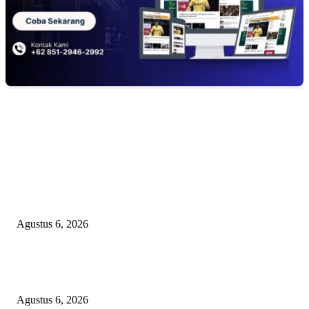
EDITOR PICKS
TOPENG BUALAN ‘SALAH KETIK’ RP95,4 MILIAR: CARA HALUS 
SKPD KABUPATEN BOGOR SEMBUNYIKAN BIAYA PESTA MEETI
DI HOTEL MEWAH
Agustus 6, 2026
Bawa-bawa Nama Kapolres Buat Sogok Pers, LSM KCBI Desak Polisi Ta
Oknum (I) Otak Bisnis Batu Bara Ilegal!
Agustus 6, 2026