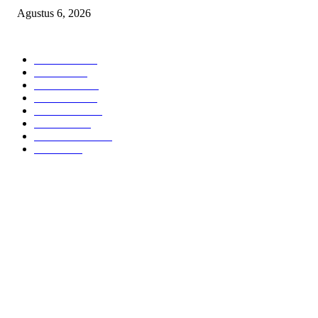
Agustus 6, 2026
POPULAR CATEGORY
Headline
2835
Bekasi
1718
Sumatera
1507
Peristiwa
1183
Purwakarta
842
Nasional
586
Pemerintahan
537
Jakarta
475