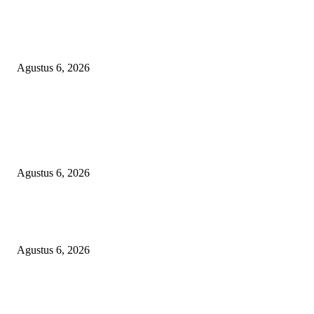
TANGKAP GEROMBOLAN KEPALA DINAS PENDIDIKAN PUNGLI
BERJEMAAH WILAYAH BENGKULU
Agustus 6, 2026
POPULAR POSTS
TOPENG BUALAN ‘SALAH KETIK’ RP95,4 MILIAR: CARA HALUS 
SKPD KABUPATEN BOGOR SEMBUNYIKAN BIAYA PESTA MEETI
DI HOTEL MEWAH
Agustus 6, 2026
Bawa-bawa Nama Kapolres Buat Sogok Pers, LSM KCBI Desak Polisi Ta
Oknum (I) Otak Bisnis Batu Bara Ilegal!
Agustus 6, 2026
TANGKAP GEROMBOLAN KEPALA DINAS PENDIDIKAN PUNGLI
BERJEMAAH WILAYAH BENGKULU