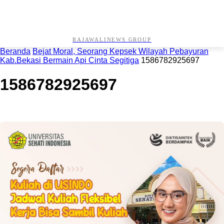
RAJAWALINEWS GROUP
Beranda
Bejat Moral, Seorang Kepsek Wilayah Pebayuran
Kab.Bekasi Bermain Api Cinta Segitiga
1586782925697
1586782925697