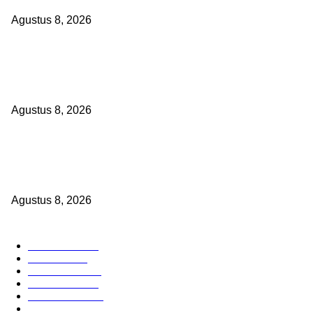
Agustus 8, 2026
RAKYAT KECIL DIPERAS, SERTIFIKAT PTSL DITUMBALKAN UTAN
Relawan Pembela Prabowo Ali Sofyan Minta APH Tangkap Oknum 
Bangsat Madugondo: Ini Pengkhianatan Terhadap Program Preside
Agustus 8, 2026
DPC XTC SEXYROAD BEKASI “SERBU” PEMKAB: BONGKAR DUG
SKANDAL BBM DLH, DESAK PLT BUPATI SERET DAN COPOT DON
SIRAIT!
Agustus 8, 2026
POPULAR CATEGORY
Headline
2839
Bekasi
1722
Sumatera
1507
Peristiwa
1183
Purwakarta
842
Nasional
586