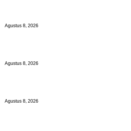
PEMKAB BEKASI KEHILANGAN 61 KENDARAAN RODA EMPAT DIL
PEJABAT ATAU PENJAHAT
Agustus 8, 2026
RAKYAT KECIL DIPERAS, SERTIFIKAT PTSL DITUMBALKAN UTAN
Relawan Pembela Prabowo Ali Sofyan Minta APH Tangkap Oknum 
Bangsat Madugondo: Ini Pengkhianatan Terhadap Program Preside
Agustus 8, 2026
DPC XTC SEXYROAD BEKASI “SERBU” PEMKAB: BONGKAR DUG
SKANDAL BBM DLH, DESAK PLT BUPATI SERET DAN COPOT DON
SIRAIT!
Agustus 8, 2026
POPULAR POSTS
PEMKAB BEKASI KEHILANGAN 61 KENDARAAN RODA EMPAT DIL
PEJABAT ATAU PENJAHAT