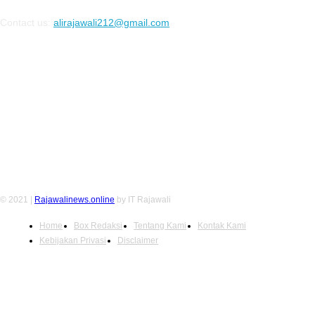
Contact us:
alirajawali212@gmail.com
FOLLOW US
© 2021 |
Rajawalinews.online
by IT Rajawali
Home
Box Redaksi
Tentang Kami
Kontak Kami
Kebijakan Privasi
Disclaimer