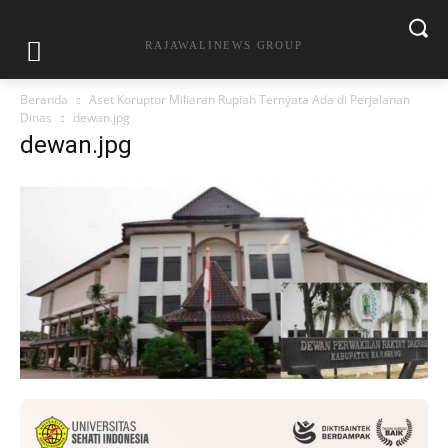
RAJAWALINEWS GROUP
Beranda
Aset Koruptor Miliaran Rupiah Ternyata Ada di Perjalanan
Dinas
dewan.jpg
dewan.jpg