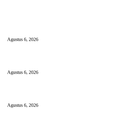
EDITOR PICKS
TOPENG BUALAN ‘SALAH KETIK’ RP95,4 MILIAR: CARA HALUS 
SKPD KABUPATEN BOGOR SEMBUNYIKAN BIAYA PESTA MEETI
DI HOTEL MEWAH
Agustus 6, 2026
Bawa-bawa Nama Kapolres Buat Sogok Pers, LSM KCBI Desak Polisi Ta
Oknum (I) Otak Bisnis Batu Bara Ilegal!
Agustus 6, 2026
TANGKAP GEROMBOLAN KEPALA DINAS PENDIDIKAN PUNGLI
BERJEMAAH WILAYAH BENGKULU
Agustus 6, 2026
POPULAR POSTS
TOPENG BUALAN ‘SALAH KETIK’ RP95,4 MILIAR: CARA HALUS 