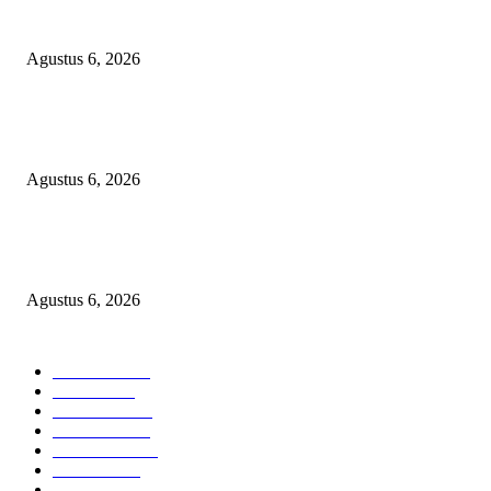
SKPD KABUPATEN BOGOR SEMBUNYIKAN BIAYA PESTA MEETI
DI HOTEL MEWAH
Agustus 6, 2026
Bawa-bawa Nama Kapolres Buat Sogok Pers, LSM KCBI Desak Polisi Ta
Oknum (I) Otak Bisnis Batu Bara Ilegal!
Agustus 6, 2026
TANGKAP GEROMBOLAN KEPALA DINAS PENDIDIKAN PUNGLI
BERJEMAAH WILAYAH BENGKULU
Agustus 6, 2026
POPULAR CATEGORY
Headline
2835
Bekasi
1718
Sumatera
1507
Peristiwa
1183
Purwakarta
842
Nasional
586
Pemerintahan
537