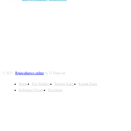
FOLLOW US
© 2021 |
Rajawalinews.online
by IT Rajawali
Home
Box Redaksi
Tentang Kami
Kontak Kami
Kebijakan Privasi
Disclaimer