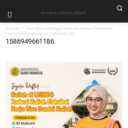
RAJAWALINEWS GROUP
Beranda
Anne: Bakorwil Sebagai Posko Percepatan Penanganan
Covid-19 di Purwakarta
1586949661186
1586949661186