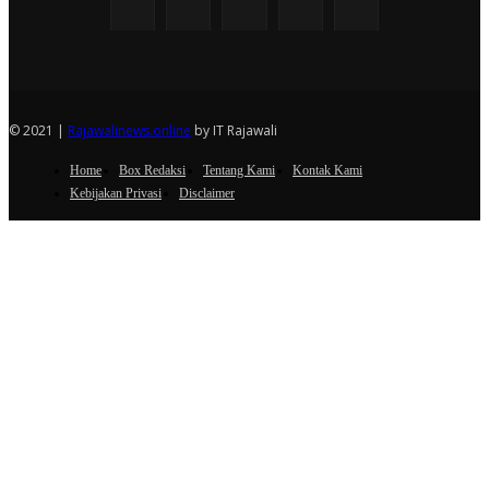
© 2021 |
Rajawalinews.online
by IT Rajawali
Home
Box Redaksi
Tentang Kami
Kontak Kami
Kebijakan Privasi
Disclaimer