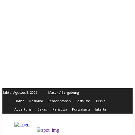
Sabtu, Agustus 8, 2026
Masuk / Bergabung
Home
Nasional
Pemerintahan
Sosialisasi
Bisnis
Advertorial
Bekasi
Peristiwa
Purwakarta
Jakarta