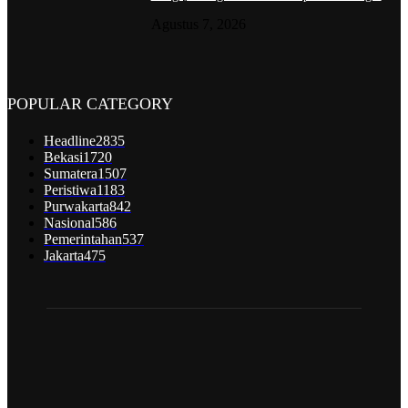
Agustus 7, 2026
POPULAR CATEGORY
Headline
2835
Bekasi
1720
Sumatera
1507
Peristiwa
1183
Purwakarta
842
Nasional
586
Pemerintahan
537
Jakarta
475