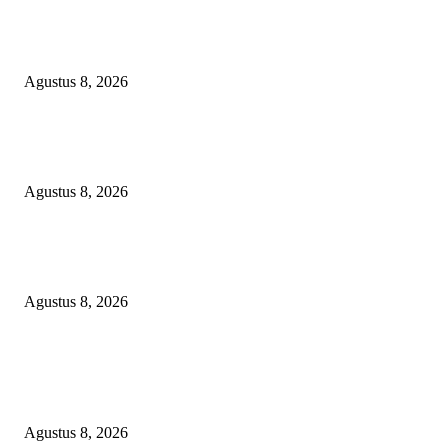
Kuliner Jawa Berpadu Hiburan Keluarga, Lestari Resto Hadirkan Pengala
Baru di Banyuasin
Agustus 8, 2026
SEBERAPA AMAN POSISI FEBRIE ADRIANSYAH SEBAGAI PEME
KARTU TRUF?
Agustus 8, 2026
Soroti Cacat Prosedur Pengangkatan Dirut Perumda Air Minum Tirta Sak
Batuah, Keputusan PTUN Jambi Dinilai Abaikan Hak Kontrol Publik
Agustus 8, 2026
POPULAR POSTS
Kuliner Jawa Berpadu Hiburan Keluarga, Lestari Resto Hadirkan Pengala
Baru di Banyuasin
Agustus 8, 2026