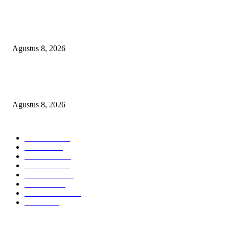
SEBERAPA AMAN POSISI FEBRIE ADRIANSYAH SEBAGAI PEME
KARTU TRUF?
Agustus 8, 2026
Soroti Cacat Prosedur Pengangkatan Dirut Perumda Air Minum Tirta Sak
Batuah, Keputusan PTUN Jambi Dinilai Abaikan Hak Kontrol Publik
Agustus 8, 2026
POPULAR CATEGORY
Headline
2837
Bekasi
1720
Sumatera
1507
Peristiwa
1183
Purwakarta
842
Nasional
586
Pemerintahan
537
Jakarta
476