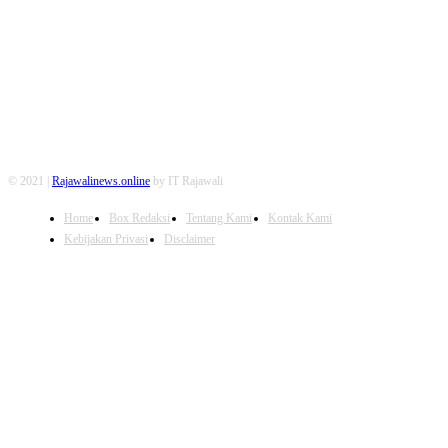
FOLLOW US
© 2021 |
Rajawalinews.online
by IT Rajawali
Home
Box Redaksi
Tentang Kami
Kontak Kami
Kebijakan Privasi
Disclaimer