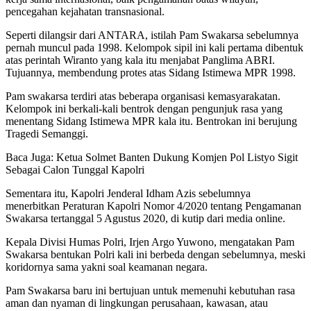
pencegahan kejahatan transnasional.
Seperti dilangsir dari ANTARA, istilah Pam Swakarsa sebelumnya
pernah muncul pada 1998. Kelompok sipil ini kali pertama dibentuk
atas perintah Wiranto yang kala itu menjabat Panglima ABRI.
Tujuannya, membendung protes atas Sidang Istimewa MPR 1998.
Pam swakarsa terdiri atas beberapa organisasi kemasyarakatan.
Kelompok ini berkali-kali bentrok dengan pengunjuk rasa yang
menentang Sidang Istimewa MPR kala itu. Bentrokan ini berujung
Tragedi Semanggi.
Baca Juga: Ketua Solmet Banten Dukung Komjen Pol Listyo Sigit
Sebagai Calon Tunggal Kapolri
Sementara itu, Kapolri Jenderal Idham Azis sebelumnya
menerbitkan Peraturan Kapolri Nomor 4/2020 tentang Pengamanan
Swakarsa tertanggal 5 Agustus 2020, di kutip dari media online.
Kepala Divisi Humas Polri, Irjen Argo Yuwono, mengatakan Pam
Swakarsa bentukan Polri kali ini berbeda dengan sebelumnya, meski
koridornya sama yakni soal keamanan negara.
Pam Swakarsa baru ini bertujuan untuk memenuhi kebutuhan rasa
aman dan nyaman di lingkungan perusahaan, kawasan, atau