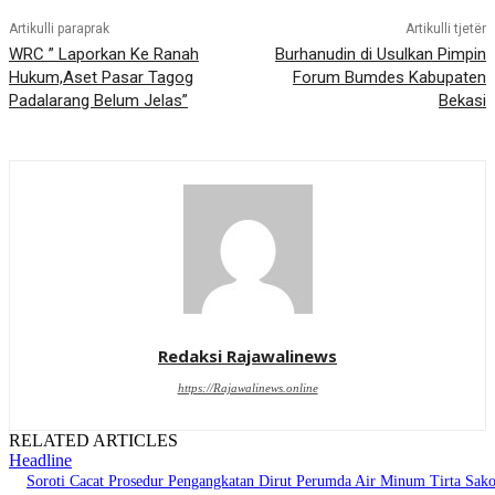
Artikulli paraprak
Artikulli tjetër
WRC ” Laporkan Ke Ranah
Burhanudin di Usulkan Pimpin
Hukum,Aset Pasar Tagog
Forum Bumdes Kabupaten
Padalarang Belum Jelas”
Bekasi
Redaksi Rajawalinews
https://Rajawalinews.online
RELATED ARTICLES
Headline
Soroti Cacat Prosedur Pengangkatan Dirut Perumda Air Minum Tirta Sak