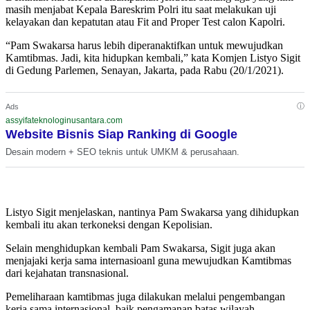
masih menjabat Kepala Bareskrim Polri itu saat melakukan uji
kelayakan dan kepatutan atau Fit and Proper Test calon Kapolri.
“Pam Swakarsa harus lebih diperanaktifkan untuk mewujudkan
Kamtibmas. Jadi, kita hidupkan kembali,” kata Komjen Listyo Sigit
di Gedung Parlemen, Senayan, Jakarta, pada Rabu (20/1/2021).
ⓘ
Ads
assyifateknologinusantara.com
Website Bisnis Siap Ranking di Google
Desain modern + SEO teknis untuk UMKM & perusahaan.
Listyo Sigit menjelaskan, nantinya Pam Swakarsa yang dihidupkan
kembali itu akan terkoneksi dengan Kepolisian.
Selain menghidupkan kembali Pam Swakarsa, Sigit juga akan
menjajaki kerja sama internasioanl guna mewujudkan Kamtibmas
dari kejahatan transnasional.
Pemeliharaan kamtibmas juga dilakukan melalui pengembangan
kerja sama internasional, baik pengamanan batas wilayah,