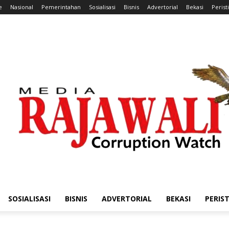
e
Nasional
Pemerintahan
Sosialisasi
Bisnis
Advertorial
Bekasi
Perist
SOSIALISASI
BISNIS
ADVERTORIAL
BEKASI
PERIS