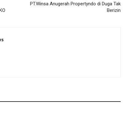
PT.Winsa Anugerah Propertyndo di Duga Tak
AKO
Berizin
ws